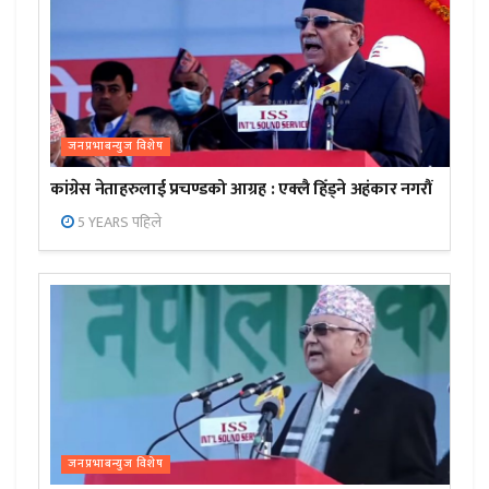
जनप्रभाबन्युज विशेष
कांग्रेस नेताहरुलाई प्रचण्डको आग्रह : एक्लै हिँड्ने अहंकार नगरौं
5 YEARS पहिले
जनप्रभाबन्युज विशेष