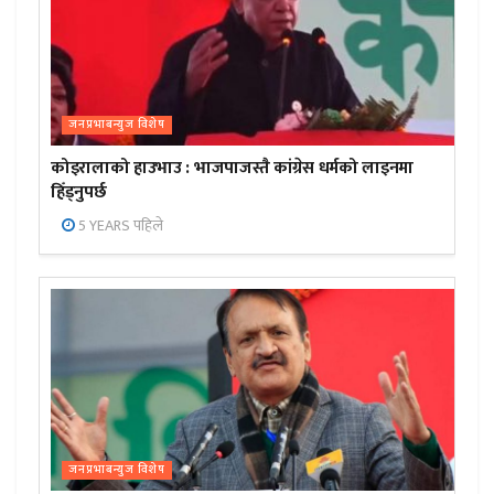
जनप्रभाबन्युज विशेष
कोइरालाको हाउभाउ : भाजपाजस्तै कांग्रेस धर्मको लाइनमा
हिँड्नुपर्छ
5 YEARS पहिले
जनप्रभाबन्युज विशेष