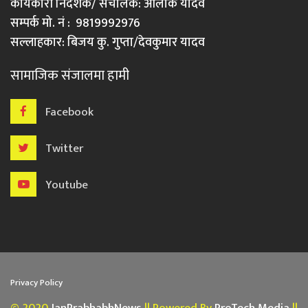
कार्यकारी निर्देशक/ संचालक: आलोक यादव
सम्पर्क मो. नं : 9819992976
सल्लाहकार: बिजय कु. गुप्ता/देवकुमार यादव
सामाजिक संजालमा हामी
Facebook
Twitter
Youtube
Privacy Policy