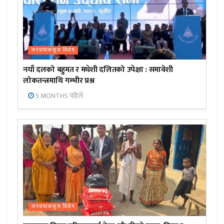
जनप्रभाबन्युज विशेष
नयाँ दलको बहुमत र मधेशी दलितको उपेक्षा : समावेशी
लोकतन्त्रमाथि गम्भीर प्रश्न
5 MONTHS पहिले
जनप्रभाबन्युज विशेष