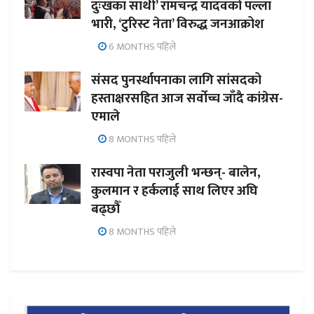
दुःखका साथी’ रामचन्द्र यादवको पल्ला
भारी, ‘टुरिस्ट नेता’ विरुद्ध जनआक्रोश
6 MONTHS पहिले
संसद पुनर्स्थापनाका लागि सांसदको
हस्ताक्षरसहित आज सर्वोच्च जाँदै कांग्रेस-
एमाले
8 MONTHS पहिले
रास्वपा नेता पराजुली भन्छन्- बालेन,
कुलमान र हर्कलाई साथ लिएर अघि
बढ्छौँ
8 MONTHS पहिले