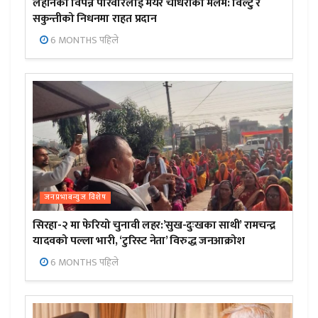
लहानका विपन्न परिवारलाई मेयर चौधरीको मलम: विल्टु र
सकुन्तीको निधनमा राहत प्रदान
6 MONTHS पहिले
जनप्रभाबन्युज विशेष
सिरहा-२ मा फेरियो चुनावी लहर:’सुख-दुःखका साथी’ रामचन्द्र
यादवको पल्ला भारी, ‘टुरिस्ट नेता’ विरुद्ध जनआक्रोश
6 MONTHS पहिले