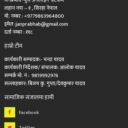
जनप्रभाव न्युज अनलाइन डटकम
लहान नपा – १ , सिरहा नेपाल
मो. नम्बर : +9779863964800
इमेल :
janprabhab@gmail.com
दर्ता नम्बर : ११८
हाम्रो टीम
कार्यकारी सम्पादक:- चन्दा यादव
कार्यकारी निर्देशक/ संचालक: आलोक यादव
सम्पर्क मो. नं : 9819992976
सल्लाहकार: बिजय कु. गुप्ता/देवकुमार यादव
सामाजिक संजालमा हामी
Facebook
Twitter