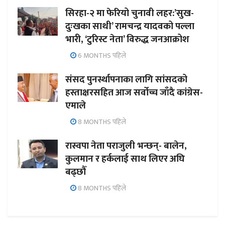
सिरहा-२ मा फेरियो चुनावी लहर:’सुख-
दुःखका साथी’ रामचन्द्र यादवको पल्ला
भारी, ‘टुरिस्ट नेता’ विरुद्ध जनआक्रोश
6 MONTHS पहिले
संसद पुनर्स्थापनाका लागि सांसदको
हस्ताक्षरसहित आज सर्वोच्च जाँदै कांग्रेस-
एमाले
8 MONTHS पहिले
रास्वपा नेता पराजुली भन्छन्- बालेन,
कुलमान र हर्कलाई साथ लिएर अघि
बढ्छौँ
8 MONTHS पहिले