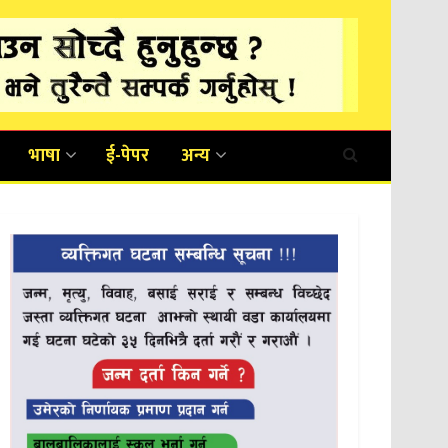
भाषा
ई-पेपर
अन्य