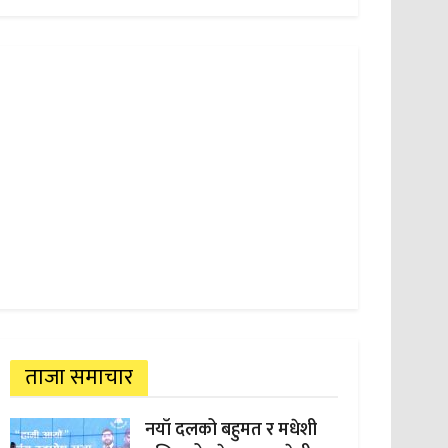
ताजा समाचार
नयाँ दलको बहुमत र मधेशी