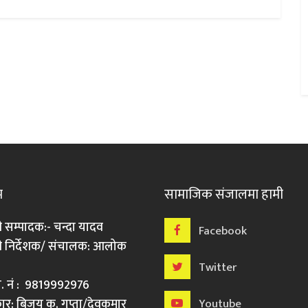
म
सामाजिक संजालमा हामी
ी सम्पादक:- चन्दा यादव
Facebook
री निर्देशक/ संचालक: आलोक
Twitter
मो. नं : 9819992976
र: बिजय कु. गुप्ता/देवकुमार
Youtube