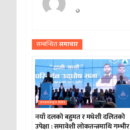
सम्बन्धित
समाचार
जनप्रभाबन्युज विशेष
नयाँ दलको बहुमत र मधेशी दलितको
उपेक्षा : समावेशी लोकतन्त्रमाथि गम्भीर