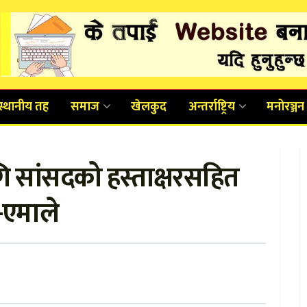
स्थानीय तह
समाज
खेलकुद
अन्तर्राष्ट्रिय
मनोरञ्जन
गि सांसदको हस्ताक्षरसहित
स-एमाले