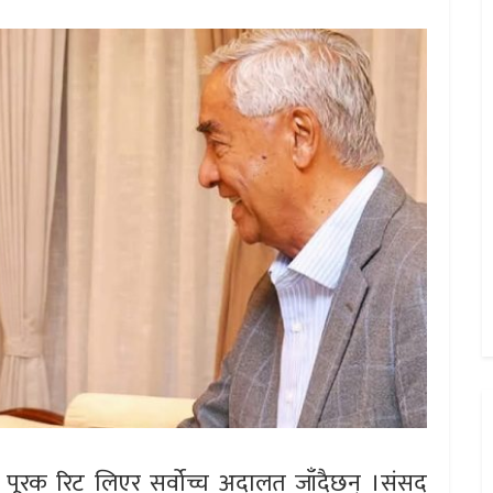
े पूरक रिट लिएर सर्वोच्च अदालत जाँदैछन् ।संसद