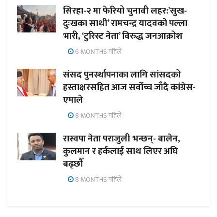
सिरहा-२ मा फेरियो चुनावी लहर:’सुख-
दुःखका साथी’ रामचन्द्र यादवको पल्ला
भारी, ‘टुरिस्ट नेता’ विरुद्ध जनआक्रोश
6 MONTHS पहिले
संसद पुनर्स्थापनाका लागि सांसदको
हस्ताक्षरसहित आज सर्वोच्च जाँदै कांग्रेस-
एमाले
8 MONTHS पहिले
रास्वपा नेता पराजुली भन्छन्- बालेन,
कुलमान र हर्कलाई साथ लिएर अघि
बढ्छौँ
8 MONTHS पहिले