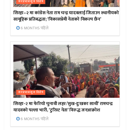
जनप्रभाबन्युज विशेष
सिरहा–२ मा कांग्रेस नेता राम चन्द्र यादवलाई जिताउन स्थानीयको
सामूहिक प्रतिबद्धता; ‘विकासप्रेमी नेताको विकल्प छैन’
6 MONTHS पहिले
जनप्रभाबन्युज विशेष
सिरहा-२ मा फेरियो चुनावी लहर:’सुख-दुःखका साथी’ रामचन्द्र
यादवको पल्ला भारी, ‘टुरिस्ट नेता’ विरुद्ध जनआक्रोश
6 MONTHS पहिले