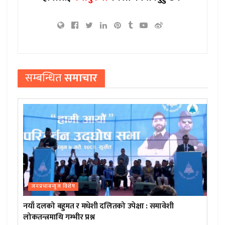
सम्बन्धित
समाचार
जनप्रभाबन्युज विशेष
नयाँ दलको बहुमत र मधेशी दलितको उपेक्षा : समावेशी
लोकतन्त्रमाथि गम्भीर प्रश्न