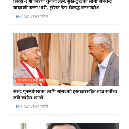
सिरहा-२ मा फेरियो चुनावी लहर:’सुख-दुःखका साथी’ रामचन्द्र
यादवको पल्ला भारी, ‘टुरिस्ट नेता’ विरुद्ध जनआक्रोश
6 MONTHS पहिले
जनप्रभाबन्युज विशेष
संसद पुनर्स्थापनाका लागि सांसदको हस्ताक्षरसहित आज सर्वोच्च
जाँदै कांग्रेस-एमाले
8 MONTHS पहिले