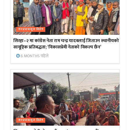
जनप्रभाबन्युज विशेष
सिरहा–२ मा कांग्रेस नेता राम चन्द्र यादवलाई जिताउन स्थानीयको
सामूहिक प्रतिबद्धता; ‘विकासप्रेमी नेताको विकल्प छैन’
6 MONTHS पहिले
जनप्रभाबन्युज विशेष