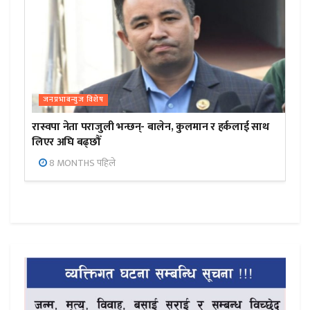
जनप्रभाबन्युज विशेष
रास्वपा नेता पराजुली भन्छन्- बालेन, कुलमान र हर्कलाई साथ
लिएर अघि बढ्छौँ
8 MONTHS पहिले