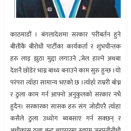
काठमाडौं । बंगलादेशमा सरकार परीबर्तन हुने
बीत्तीकै बीरोधी पार्टीका कार्यकर्ता र शुभचीन्तक
हरु लाइ झुठा मुद्दा लगाउने ,जेल हाल्ने अथबा
देशनै छोडेर भाग्न बाध्य बनाउने काम सुरु हुन्छ ।यो
परंपरा त्यॉहा सामान्य भएको छ ।त्यॉहॉ राम्ररी बॉच्न
र ठुला काम गर्न आफ्नो अनुकुलको सरकार नभै
हुदैन। सरकारका सासक हरु संग जोडीएरै त्यॉहा
कसैले ठुला उध्योग ब्यबसाए गर्न सक्छन् र
अधीकास ठुला बन्द ब्यापारमा स्वएम जनप्रतीनीधी