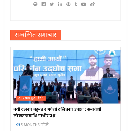
सम्बन्धित
समाचार
जनप्रभाबन्युज विशेष
नयाँ दलको बहुमत र मधेशी दलितको उपेक्षा : समावेशी
लोकतन्त्रमाथि गम्भीर प्रश्न
5 MONTHS पहिले