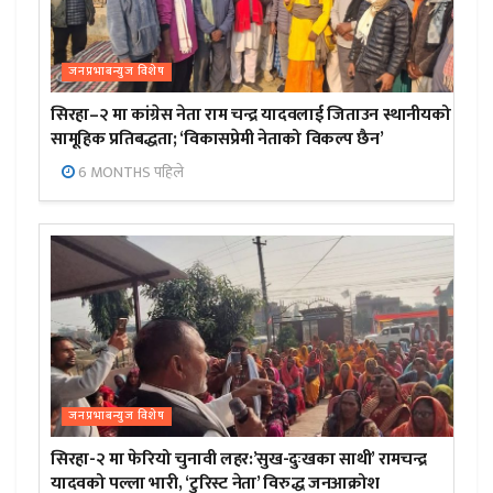
जनप्रभाबन्युज विशेष
सिरहा–२ मा कांग्रेस नेता राम चन्द्र यादवलाई जिताउन स्थानीयको
सामूहिक प्रतिबद्धता; ‘विकासप्रेमी नेताको विकल्प छैन’
6 MONTHS पहिले
जनप्रभाबन्युज विशेष
सिरहा-२ मा फेरियो चुनावी लहर:’सुख-दुःखका साथी’ रामचन्द्र
यादवको पल्ला भारी, ‘टुरिस्ट नेता’ विरुद्ध जनआक्रोश