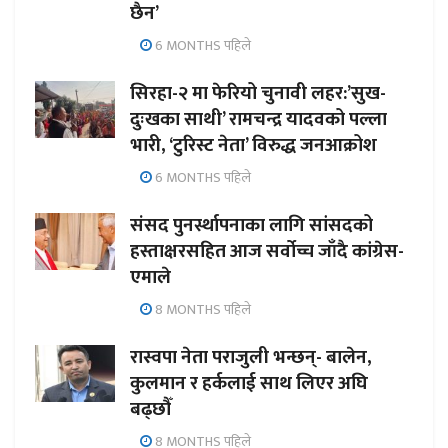
छैन’
6 MONTHS पहिले
सिरहा-२ मा फेरियो चुनावी लहर:’सुख-
दुःखका साथी’ रामचन्द्र यादवको पल्ला
भारी, ‘टुरिस्ट नेता’ विरुद्ध जनआक्रोश
6 MONTHS पहिले
संसद पुनर्स्थापनाका लागि सांसदको
हस्ताक्षरसहित आज सर्वोच्च जाँदै कांग्रेस-
एमाले
8 MONTHS पहिले
रास्वपा नेता पराजुली भन्छन्- बालेन,
कुलमान र हर्कलाई साथ लिएर अघि
बढ्छौँ
8 MONTHS पहिले