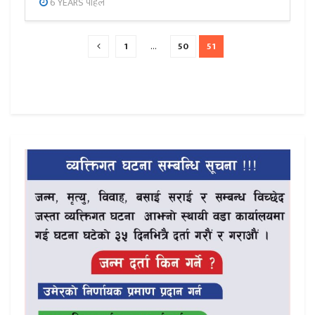
6 YEARS पहिले
1
…
50
51