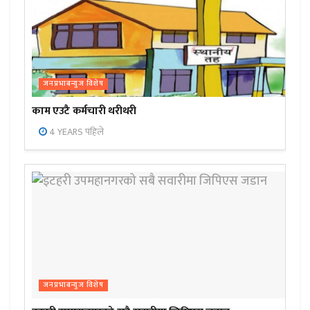
जनप्रभाबन्युज विशेष
काम एउटै कर्मचारी थरीथरी
4 YEARS पहिले
जनप्रभाबन्युज विशेष