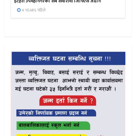
इटहरी उपमहानगरको सबै सवारीमा जिपिएस जडान
4 YEARS पहिले