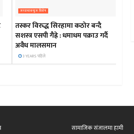
जनप्रभाबन्युज विशेष
ट
तस्कर विरुद्ध सिरहामा कठोर बन्दै
सशस्त्र एसपी गैह्रे : धमाधम पक्राउ गर्दै
अवैध मालसमान
3 YEARS पहिले
म
सामाजिक संजालमा हामी