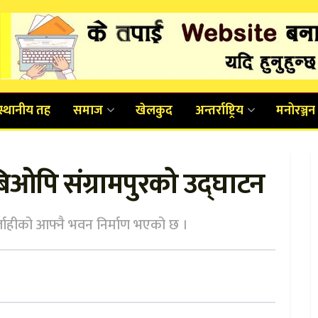
स्थानीय तह
समाज
खेलकुद
अन्तर्राष्ट्रिय
मनोरञ्जन
 बिओपि संग्रामपुरको उद्घाटन
 सर्लाहीको आफ्नै भवन निर्माण भएको छ ।