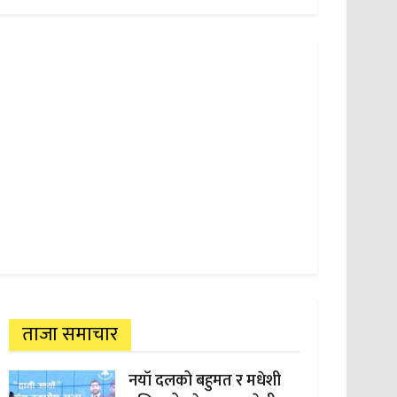
ताजा समाचार
नयाँ दलको बहुमत र मधेशी