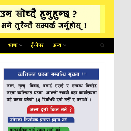
भाषा
ई-पेपर
अन्य