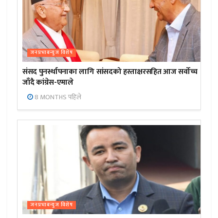
जनप्रभाबन्युज विशेष
संसद पुनर्स्थापनाका लागि सांसदको हस्ताक्षरसहित आज सर्वोच्च
जाँदै कांग्रेस-एमाले
8 MONTHS पहिले
जनप्रभाबन्युज विशेष