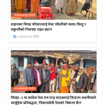
जनप्रभाबन्युज विशेष
लहानका विपन्न परिवारलाई मेयर चौधरीको मलम: विल्टु र
सकुन्तीको निधनमा राहत प्रदान
6 MONTHS पहिले
जनप्रभाबन्युज विशेष
सिरहा–२ मा कांग्रेस नेता राम चन्द्र यादवलाई जिताउन स्थानीयको
सामूहिक प्रतिबद्धता; ‘विकासप्रेमी नेताको विकल्प छैन’