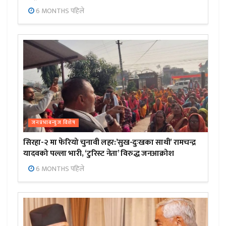
6 MONTHS पहिले
जनप्रभाबन्युज विशेष
सिरहा-२ मा फेरियो चुनावी लहर:’सुख-दुःखका साथी’ रामचन्द्र
यादवको पल्ला भारी, ‘टुरिस्ट नेता’ विरुद्ध जनआक्रोश
6 MONTHS पहिले