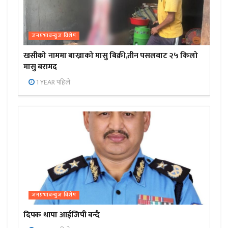
जनप्रभाबन्युज विशेष
खसीको नाममा बाख्राको मासु बिक्री,तीन पसलबाट २५ किलो
मासु बरामद
1 YEAR पहिले
जनप्रभाबन्युज विशेष
दिपक थापा आईजिपी बन्दै