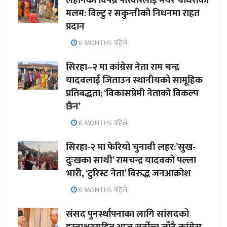
लहानका विपन्न परिवारलाई मेयर चौधरीको
मलम: विल्टु र सकुन्तीको निधनमा राहत
प्रदान
6 MONTHS पहिले
सिरहा–२ मा कांग्रेस नेता राम चन्द्र
यादवलाई जिताउन स्थानीयको सामूहिक
प्रतिबद्धता; ‘विकासप्रेमी नेताको विकल्प
छैन’
6 MONTHS पहिले
सिरहा-२ मा फेरियो चुनावी लहर:’सुख-
दुःखका साथी’ रामचन्द्र यादवको पल्ला
भारी, ‘टुरिस्ट नेता’ विरुद्ध जनआक्रोश
6 MONTHS पहिले
संसद पुनर्स्थापनाका लागि सांसदको