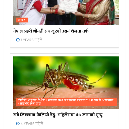
समाज
नेपाल प्रहरी श्रीमती संघ जुट्याे उद्यमशिलता तर्फ
3 YEARS पहिले
कोरोना भाइरस विशेष / स्वास्थ्य तथा जनसंख्या मन्त्रालय / सरकारी अस्पताल
/ प्राइभेट अस्पताल
सबै जिल्लामा फैलियो डेङ्गु, अहिलेसम्म ४७ जनाको मृत्यु
4 YEARS पहिले