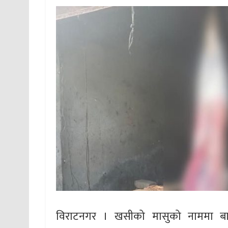
विराटनगर । खसीको मासुको नाममा बाख्र