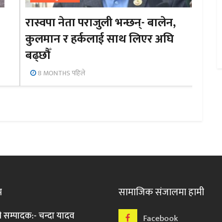
रास्वपा नेता पराजुली भन्छन्- बालेन,
कुलमान र हर्कलाई साथ लिएर अघि
बढ्छौँ
8 MONTHS पहिले
म
सामाजिक संजालमा हामी
ी सम्पादक:- चन्दा यादव
Facebook