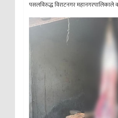
पसलविरुद्ध विराटनगर महानगरपालिकाले क