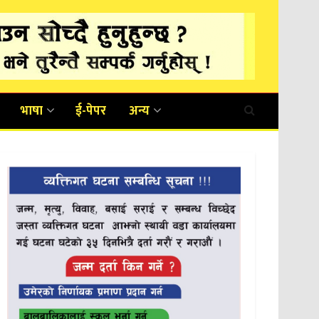
भाषा
ई-पेपर
अन्य