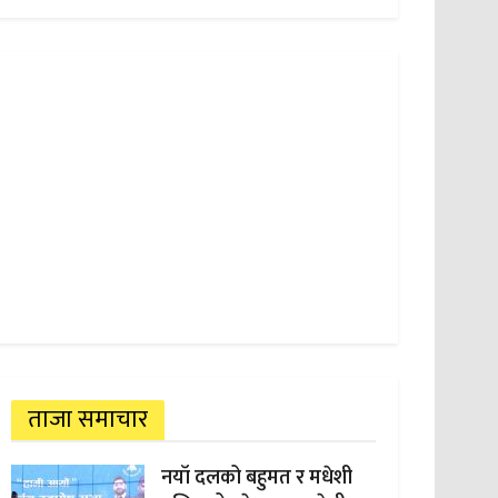
ताजा समाचार
नयाँ दलको बहुमत र मधेशी