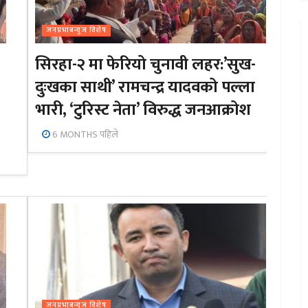
जनप्रभाबन्युज विशेष
सिरहा-२ मा फेरियो चुनावी लहर:’सुख-
दुःखका साथी’ रामचन्द्र यादवको पल्ला
भारी, ‘टुरिस्ट नेता’ विरुद्ध जनआक्रोश
6 MONTHS पहिले
जनप्रभाबन्युज विशेष