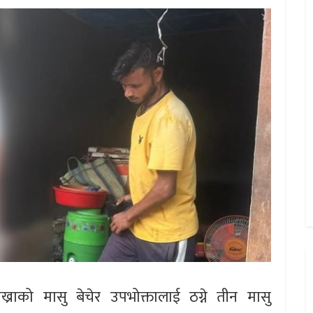
ाको मासु बेचेर उपभोक्तालाई ठग्ने तीन मासु