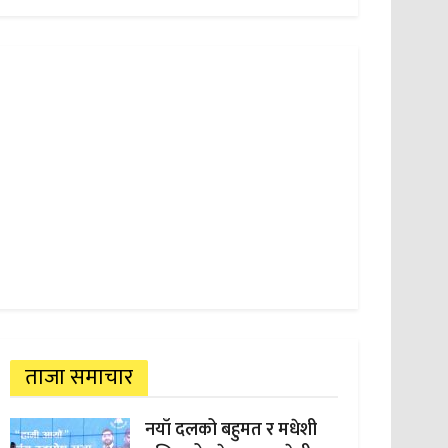
ताजा समाचार
नयाँ दलको बहुमत र मधेशी