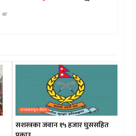
जनप्रभाबन्युज विशेष
सशस्त्रका जवान १५ हजार घुससहित
पक्राउ