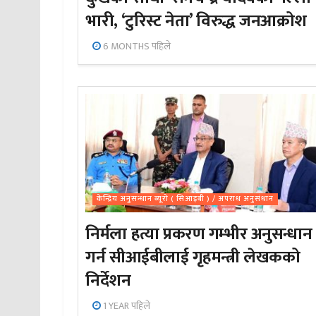
भारी, ‘टुरिस्ट नेता’ विरुद्ध जनआक्रोश
6 MONTHS पहिले
केन्द्रिय अनुसन्धान ब्यूरो ( सिआइबी ) / अपराध अनुसंधान
निर्मला हत्या प्रकरण गम्भीर अनुसन्धान
गर्न सीआईबीलाई गृहमन्त्री लेखकको
निर्देशन
1 YEAR पहिले