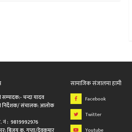
म
सामाजिक संजालमा हामी
ी सम्पादक:- चन्दा यादव
Facebook
री निर्देशक/ संचालक: आलोक
Twitter
मो. नं : 9819992976
र: बिजय कु. गुप्ता/देवकुमार
Youtube