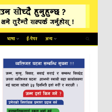
भाषा
ई-पेपर
अन्य