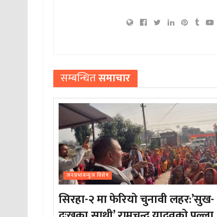
सम्बन्धित
समाचार
जनप्रभाबन्युज विशेष
सिरहा-२ मा फेरियो चुनावी लहर:’सुख-
दुःखका साथी’ रामचन्द्र यादवको पल्ला