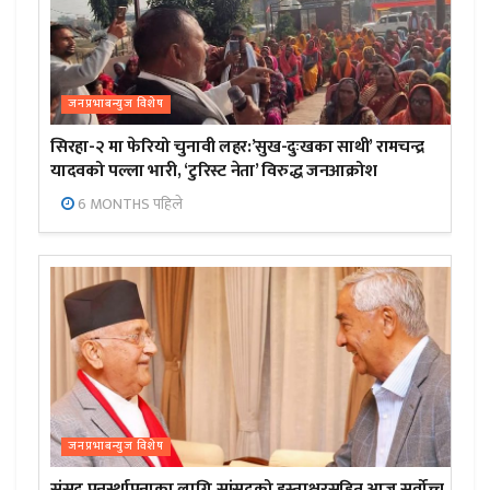
जनप्रभाबन्युज विशेष
सिरहा-२ मा फेरियो चुनावी लहर:’सुख-दुःखका साथी’ रामचन्द्र
यादवको पल्ला भारी, ‘टुरिस्ट नेता’ विरुद्ध जनआक्रोश
6 MONTHS पहिले
जनप्रभाबन्युज विशेष
संसद पुनर्स्थापनाका लागि सांसदको हस्ताक्षरसहित आज सर्वोच्च