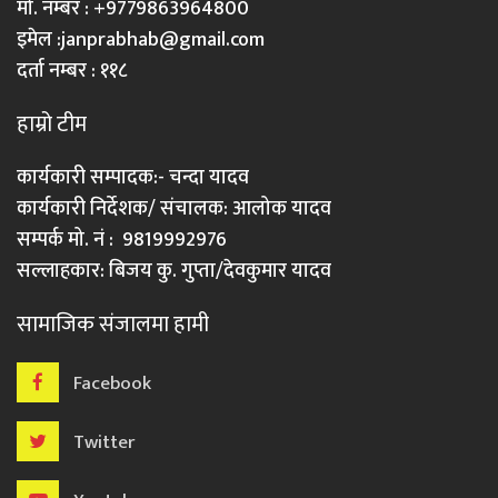
मो. नम्बर : +9779863964800
इमेल :
janprabhab@gmail.com
दर्ता नम्बर : ११८
हाम्रो टीम
कार्यकारी सम्पादक:- चन्दा यादव
कार्यकारी निर्देशक/ संचालक: आलोक यादव
सम्पर्क मो. नं : 9819992976
सल्लाहकार: बिजय कु. गुप्ता/देवकुमार यादव
सामाजिक संजालमा हामी
Facebook
Twitter