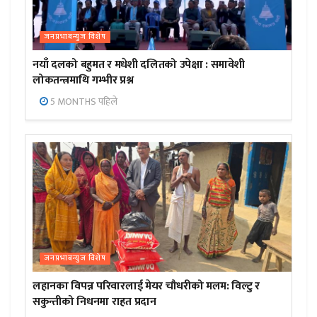
जनप्रभाबन्युज विशेष
नयाँ दलको बहुमत र मधेशी दलितको उपेक्षा : समावेशी
लोकतन्त्रमाथि गम्भीर प्रश्न
5 MONTHS पहिले
जनप्रभाबन्युज विशेष
लहानका विपन्न परिवारलाई मेयर चौधरीको मलम: विल्टु र
सकुन्तीको निधनमा राहत प्रदान