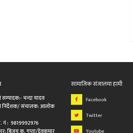
म
सामाजिक संजालमा हामी
ी सम्पादक:- चन्दा यादव
Facebook
री निर्देशक/ संचालक: आलोक
Twitter
मो. नं : 9819992976
र: बिजय कु. गुप्ता/देवकुमार
Youtube