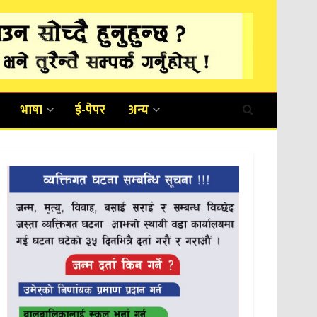
भाषा
ई-पेपर
अन्य