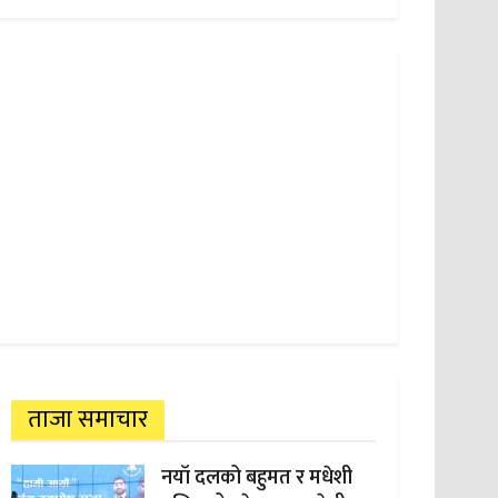
ताजा समाचार
नयाँ दलको बहुमत र मधेशी