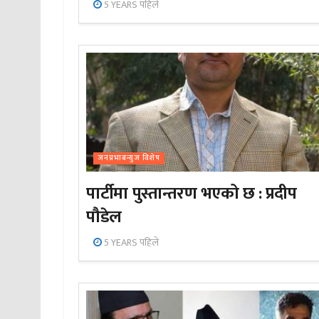
5 YEARS पहिले
जनप्रभाबन्युज विशेष
पार्टीमा पुस्तान्तरण भएको छ : प्रदीप
पौडेल
5 YEARS पहिले