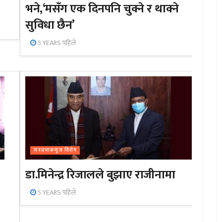
भने,‘मसँग एक दिनपनि चुक्ने र थाक्ने
सुविधा छैन’
5 YEARS पहिले
जनप्रभाबन्युज विशेष
डा.मिनेन्द्र रिजालले बुझाए राजीनामा
5 YEARS पहिले