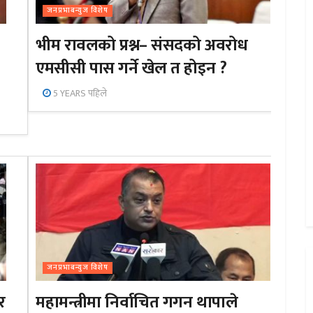
जनप्रभाबन्युज विशेष
भीम रावलको प्रश्न– संसदको अवरोध
एमसीसी पास गर्ने खेल त होइन ?
5 YEARS पहिले
जनप्रभाबन्युज विशेष
र
महामन्त्रीमा निर्वाचित गगन थापाले