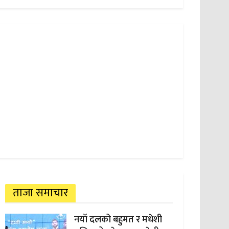
ताजा समाचार
नयाँ दलको बहुमत र मधेशी