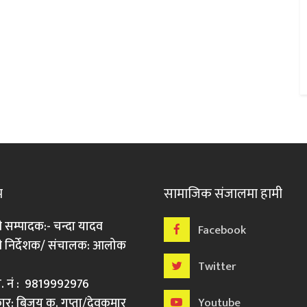
म
सामाजिक संजालमा हामी
ी सम्पादक:- चन्दा यादव
Facebook
री निर्देशक/ संचालक: आलोक
Twitter
मो. नं : 9819992976
र: बिजय कु. गुप्ता/देवकुमार
Youtube