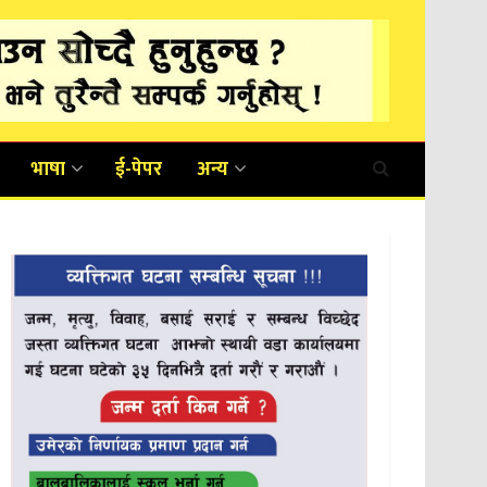
भाषा
ई-पेपर
अन्य