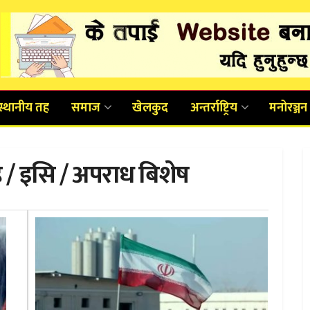
स्थानीय तह
समाज
खेलकुद
अन्तर्राष्ट्रिय
मनोरञ्जन
ूह / इसि / अपराध बिशेष