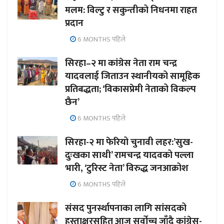
मलम: विल्टु र सकुन्तीको निधनमा राहत
प्रदान
6 MONTHS पहिले
सिरहा–२ मा कांग्रेस नेता राम चन्द्र
यादवलाई जिताउन स्थानीयको सामूहिक
प्रतिबद्धता; ‘विकासप्रेमी नेताको विकल्प
छैन’
6 MONTHS पहिले
सिरहा-२ मा फेरियो चुनावी लहर:’सुख-
दुःखका साथी’ रामचन्द्र यादवको पल्ला
भारी, ‘टुरिस्ट नेता’ विरुद्ध जनआक्रोश
6 MONTHS पहिले
संसद पुनर्स्थापनाका लागि सांसदको
हस्ताक्षरसहित आज सर्वोच्च जाँदै कांग्रेस-