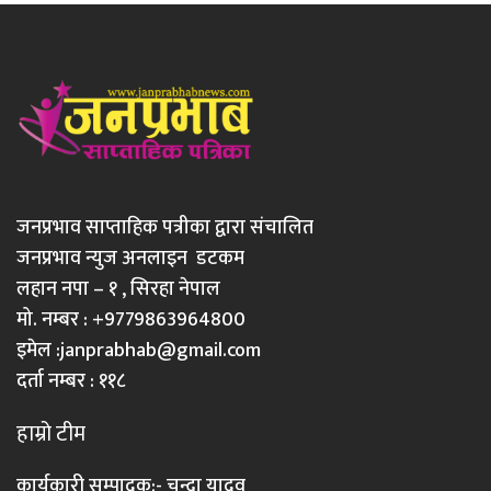
जनप्रभाव साप्ताहिक पत्रीका द्वारा संचालित
जनप्रभाव न्युज अनलाइन डटकम
लहान नपा – १ , सिरहा नेपाल
मो. नम्बर : +9779863964800
इमेल :
janprabhab@gmail.com
दर्ता नम्बर : ११८
हाम्रो टीम
कार्यकारी सम्पादक:- चन्दा यादव