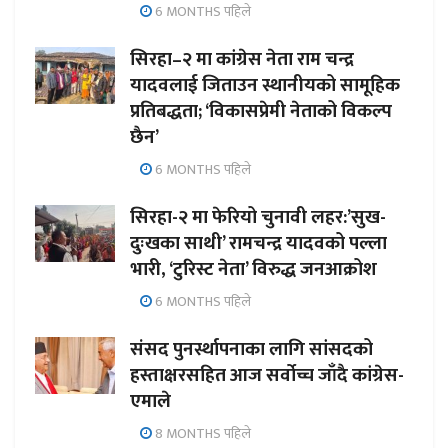
6 MONTHS पहिले
सिरहा–२ मा कांग्रेस नेता राम चन्द्र
यादवलाई जिताउन स्थानीयको सामूहिक
प्रतिबद्धता; ‘विकासप्रेमी नेताको विकल्प
छैन’
6 MONTHS पहिले
सिरहा-२ मा फेरियो चुनावी लहर:’सुख-
दुःखका साथी’ रामचन्द्र यादवको पल्ला
भारी, ‘टुरिस्ट नेता’ विरुद्ध जनआक्रोश
6 MONTHS पहिले
संसद पुनर्स्थापनाका लागि सांसदको
हस्ताक्षरसहित आज सर्वोच्च जाँदै कांग्रेस-
एमाले
8 MONTHS पहिले