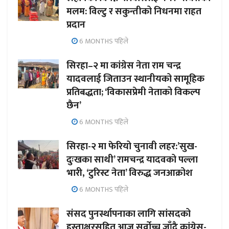
मलम: विल्टु र सकुन्तीको निधनमा राहत
प्रदान
6 MONTHS पहिले
सिरहा–२ मा कांग्रेस नेता राम चन्द्र
यादवलाई जिताउन स्थानीयको सामूहिक
प्रतिबद्धता; ‘विकासप्रेमी नेताको विकल्प
छैन’
6 MONTHS पहिले
सिरहा-२ मा फेरियो चुनावी लहर:’सुख-
दुःखका साथी’ रामचन्द्र यादवको पल्ला
भारी, ‘टुरिस्ट नेता’ विरुद्ध जनआक्रोश
6 MONTHS पहिले
संसद पुनर्स्थापनाका लागि सांसदको
हस्ताक्षरसहित आज सर्वोच्च जाँदै कांग्रेस-