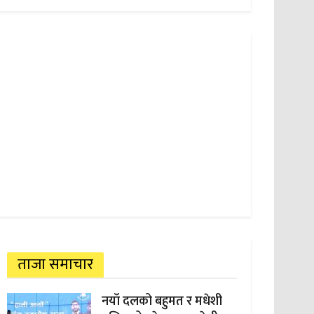
ताजा समाचार
नयाँ दलको बहुमत र मधेशी