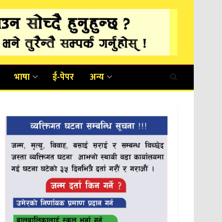
भाषा
ई-पेपर
अन्य