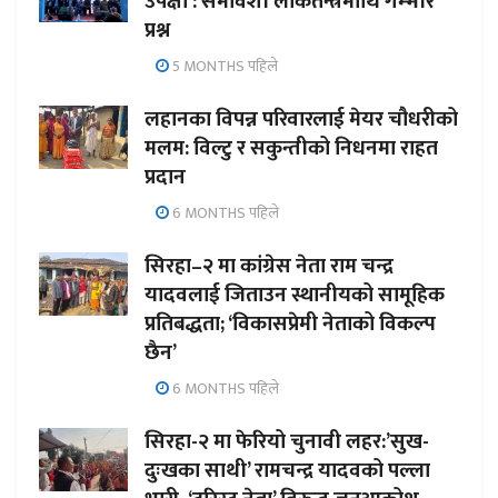
उपेक्षा : समावेशी लोकतन्त्रमाथि गम्भीर
प्रश्न
5 MONTHS पहिले
लहानका विपन्न परिवारलाई मेयर चौधरीको
मलम: विल्टु र सकुन्तीको निधनमा राहत
प्रदान
6 MONTHS पहिले
सिरहा–२ मा कांग्रेस नेता राम चन्द्र
यादवलाई जिताउन स्थानीयको सामूहिक
प्रतिबद्धता; ‘विकासप्रेमी नेताको विकल्प
छैन’
6 MONTHS पहिले
सिरहा-२ मा फेरियो चुनावी लहर:’सुख-
दुःखका साथी’ रामचन्द्र यादवको पल्ला