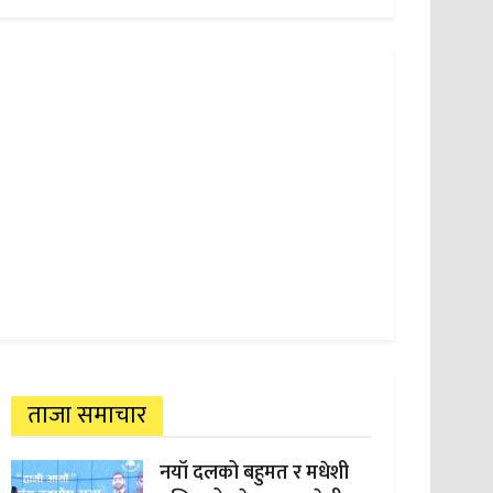
ताजा समाचार
नयाँ दलको बहुमत र मधेशी