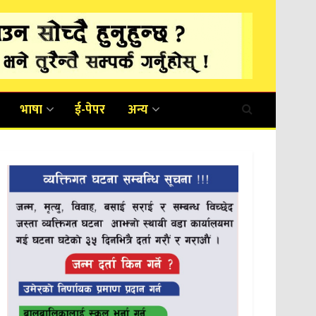
भाषा
ई-पेपर
अन्य