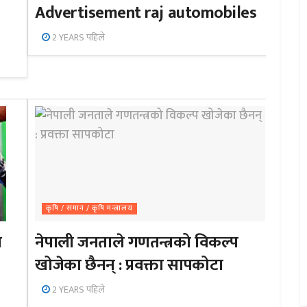
Advertisement raj automobiles
2 YEARS पहिले
कृषि / समान / कृषि मन्त्रालय
ा
नेपाली जनताले गणतन्त्रको विकल्प
खोजेका छैनन् : प्रवक्ता सापकोटा
2 YEARS पहिले