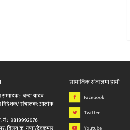
म
सामाजिक संजालमा हामी
ी सम्पादक:- चन्दा यादव
Facebook
री निर्देशक/ संचालक: आलोक
Twitter
मो. नं : 9819992976
र: बिजय कु. गुप्ता/देवकुमार
Youtube