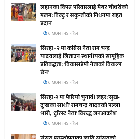
लहानका विपन्न परिवारलाई मेयर चौधरीको
मलम: विल्टु र सकुन्तीको निधनमा राहत
प्रदान
6 MONTHS पहिले
सिरहा–२ मा कांग्रेस नेता राम चन्द्र
यादवलाई जिताउन स्थानीयको सामूहिक
प्रतिबद्धता; ‘विकासप्रेमी नेताको विकल्प
छैन’
6 MONTHS पहिले
सिरहा-२ मा फेरियो चुनावी लहर:’सुख-
दुःखका साथी’ रामचन्द्र यादवको पल्ला
भारी, ‘टुरिस्ट नेता’ विरुद्ध जनआक्रोश
6 MONTHS पहिले
संसद पुनर्स्थापनाका लागि सांसदको