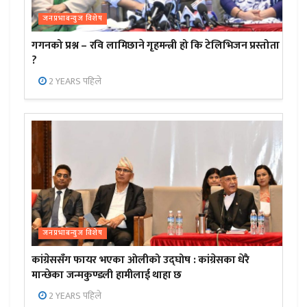
जनप्रभाबन्युज विशेष
गगनको प्रश्न – रवि लामिछाने गृहमन्त्री हो कि टेलिभिजन प्रस्तोता
?
2 YEARS पहिले
जनप्रभाबन्युज विशेष
कांग्रेससँग फायर भएका ओलीको उद्घोष : कांग्रेसका धेरै
मान्छेका जन्मकुण्डली हामीलाई थाहा छ
2 YEARS पहिले