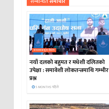
सम्बन्धित
समाचार
जनप्रभाबन्युज विशेष
नयाँ दलको बहुमत र मधेशी दलितको
उपेक्षा : समावेशी लोकतन्त्रमाथि गम्भीर
प्रश्न
5 MONTHS पहिले