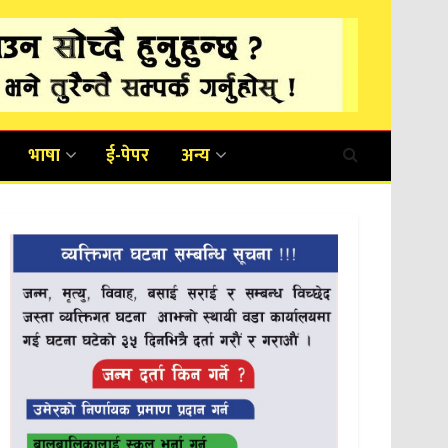
भाषा
ई-पेपर
अन्य