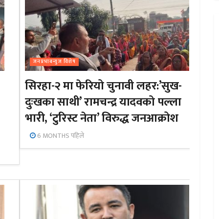
जनप्रभाबन्युज विशेष
सिरहा-२ मा फेरियो चुनावी लहर:’सुख-
दुःखका साथी’ रामचन्द्र यादवको पल्ला
भारी, ‘टुरिस्ट नेता’ विरुद्ध जनआक्रोश
6 MONTHS पहिले