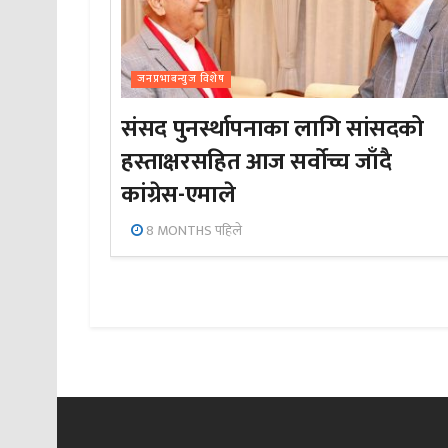
जनप्रभाबन्युज विशेष
संसद पुनर्स्थापनाका लागि सांसदको
हस्ताक्षरसहित आज सर्वोच्च जाँदै
कांग्रेस-एमाले
8 MONTHS पहिले