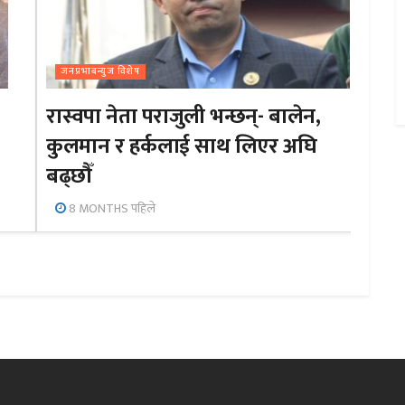
जनप्रभाबन्युज विशेष
रास्वपा नेता पराजुली भन्छन्- बालेन,
कुलमान र हर्कलाई साथ लिएर अघि
बढ्छौँ
8 MONTHS पहिले