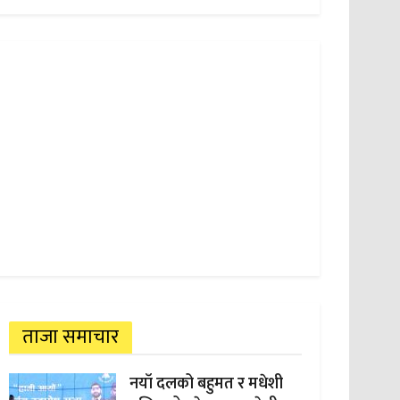
ताजा समाचार
नयाँ दलको बहुमत र मधेशी