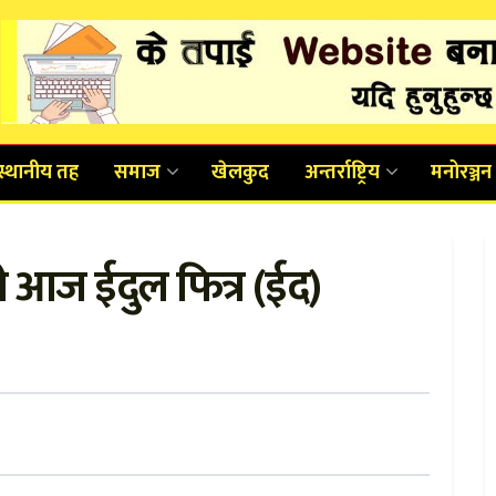
स्थानीय तह
समाज
खेलकुद
अन्तर्राष्ट्रिय
मनोरञ्जन
 आज ईदुल फित्र (ईद)