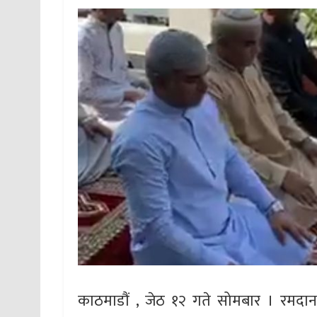
काठमाडौं , जेठ १२ गते सोमबार । रमदा