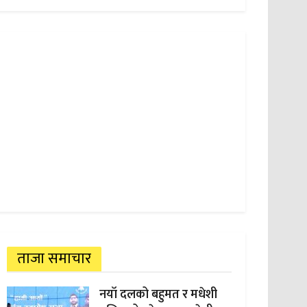
ताजा समाचार
नयाँ दलको बहुमत र मधेशी