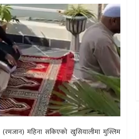
न (रमजान) महिना सकिएको खुसियालीमा मुस्लिम