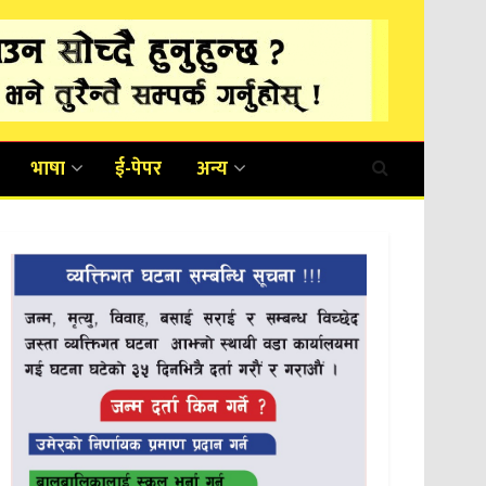
भाषा
ई-पेपर
अन्य