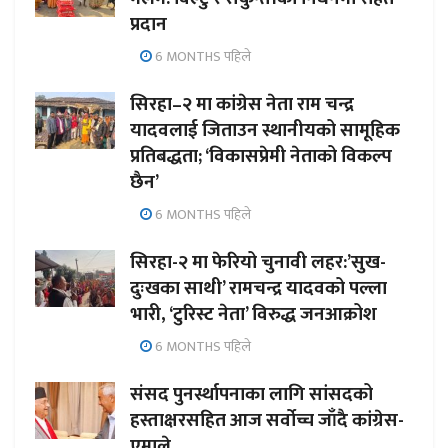
प्रदान
6 MONTHS पहिले
सिरहा–२ मा कांग्रेस नेता राम चन्द्र
यादवलाई जिताउन स्थानीयको सामूहिक
प्रतिबद्धता; ‘विकासप्रेमी नेताको विकल्प
छैन’
6 MONTHS पहिले
सिरहा-२ मा फेरियो चुनावी लहर:’सुख-
दुःखका साथी’ रामचन्द्र यादवको पल्ला
भारी, ‘टुरिस्ट नेता’ विरुद्ध जनआक्रोश
6 MONTHS पहिले
संसद पुनर्स्थापनाका लागि सांसदको
हस्ताक्षरसहित आज सर्वोच्च जाँदै कांग्रेस-
एमाले