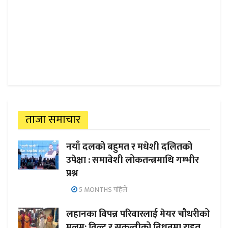
ताजा समाचार
नयाँ दलको बहुमत र मधेशी दलितको
उपेक्षा : समावेशी लोकतन्त्रमाथि गम्भीर
प्रश्न
5 MONTHS पहिले
लहानका विपन्न परिवारलाई मेयर चौधरीको
मलम: विल्टु र सकुन्तीको निधनमा राहत