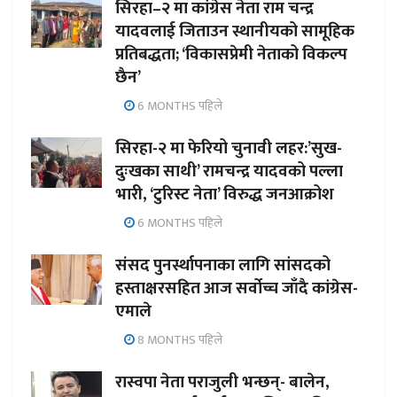
सिरहा–२ मा कांग्रेस नेता राम चन्द्र
यादवलाई जिताउन स्थानीयको सामूहिक
प्रतिबद्धता; ‘विकासप्रेमी नेताको विकल्प
छैन’
6 MONTHS पहिले
सिरहा-२ मा फेरियो चुनावी लहर:’सुख-
दुःखका साथी’ रामचन्द्र यादवको पल्ला
भारी, ‘टुरिस्ट नेता’ विरुद्ध जनआक्रोश
6 MONTHS पहिले
संसद पुनर्स्थापनाका लागि सांसदको
हस्ताक्षरसहित आज सर्वोच्च जाँदै कांग्रेस-
एमाले
8 MONTHS पहिले
रास्वपा नेता पराजुली भन्छन्- बालेन,