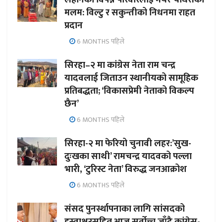
मलम: विल्टु र सकुन्तीको निधनमा राहत
प्रदान
6 MONTHS पहिले
सिरहा–२ मा कांग्रेस नेता राम चन्द्र
यादवलाई जिताउन स्थानीयको सामूहिक
प्रतिबद्धता; ‘विकासप्रेमी नेताको विकल्प
छैन’
6 MONTHS पहिले
सिरहा-२ मा फेरियो चुनावी लहर:’सुख-
दुःखका साथी’ रामचन्द्र यादवको पल्ला
भारी, ‘टुरिस्ट नेता’ विरुद्ध जनआक्रोश
6 MONTHS पहिले
संसद पुनर्स्थापनाका लागि सांसदको
हस्ताक्षरसहित आज सर्वोच्च जाँदै कांग्रेस-