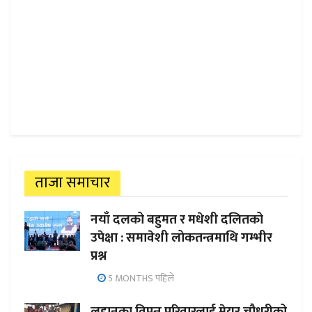
ताजा समाचार
नयाँ दलको बहुमत र मधेशी दलितको
उपेक्षा : समावेशी लोकतन्त्रमाथि गम्भीर
प्रश्न
5 MONTHS पहिले
लहानका विपन्न परिवारलाई मेयर चौधरीको