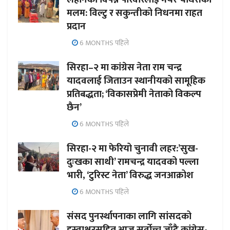
मलम: विल्टु र सकुन्तीको निधनमा राहत
प्रदान
6 MONTHS पहिले
सिरहा–२ मा कांग्रेस नेता राम चन्द्र
यादवलाई जिताउन स्थानीयको सामूहिक
प्रतिबद्धता; ‘विकासप्रेमी नेताको विकल्प
छैन’
6 MONTHS पहिले
सिरहा-२ मा फेरियो चुनावी लहर:’सुख-
दुःखका साथी’ रामचन्द्र यादवको पल्ला
भारी, ‘टुरिस्ट नेता’ विरुद्ध जनआक्रोश
6 MONTHS पहिले
संसद पुनर्स्थापनाका लागि सांसदको
हस्ताक्षरसहित आज सर्वोच्च जाँदै कांग्रेस-