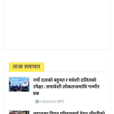
ताजा समाचार
नयाँ दलको बहुमत र मधेशी दलितको
उपेक्षा : समावेशी लोकतन्त्रमाथि गम्भीर
प्रश्न
5 MONTHS पहिले
लहानका विपन्न परिवारलाई मेयर चौधरीको