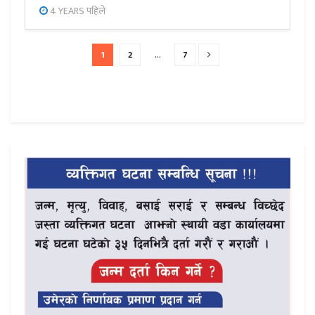
4 YEARS पहिले
1
2
…
7