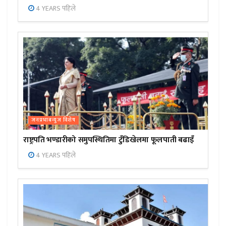
4 YEARS पहिले
जनप्रभाबन्युज विशेष
राष्ट्रपति भण्डारीको समुपस्थितिमा टुँडिखेलमा फूलपाती बढाइँ
4 YEARS पहिले