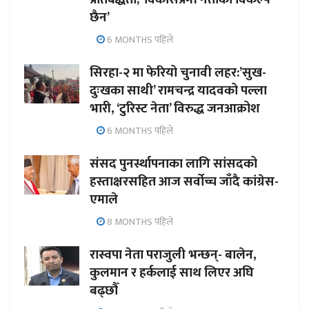
छैन’
6 MONTHS पहिले
सिरहा-२ मा फेरियो चुनावी लहर:’सुख-
दुःखका साथी’ रामचन्द्र यादवको पल्ला
भारी, ‘टुरिस्ट नेता’ विरुद्ध जनआक्रोश
6 MONTHS पहिले
संसद पुनर्स्थापनाका लागि सांसदको
हस्ताक्षरसहित आज सर्वोच्च जाँदै कांग्रेस-
एमाले
8 MONTHS पहिले
रास्वपा नेता पराजुली भन्छन्- बालेन,
कुलमान र हर्कलाई साथ लिएर अघि
बढ्छौँ