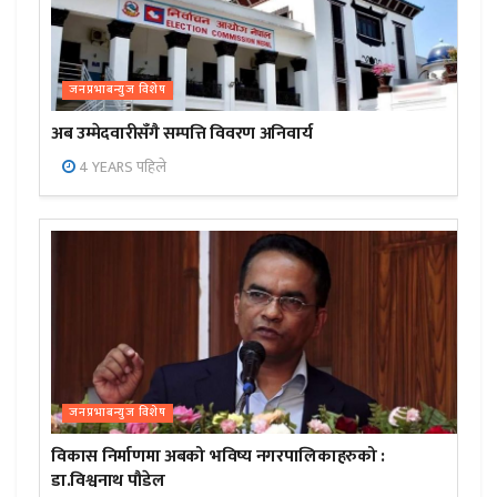
जनप्रभाबन्युज विशेष
अब उम्मेदवारीसँगै सम्पत्ति विवरण अनिवार्य
4 YEARS पहिले
जनप्रभाबन्युज विशेष
विकास निर्माणमा अबको भविष्य नगरपालिकाहरुको :
डा.विश्वनाथ पौडेल