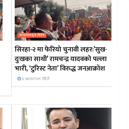
जनप्रभाबन्युज विशेष
सिरहा-२ मा फेरियो चुनावी लहर:’सुख-
दुःखका साथी’ रामचन्द्र यादवको पल्ला
भारी, ‘टुरिस्ट नेता’ विरुद्ध जनआक्रोश
6 MONTHS पहिले