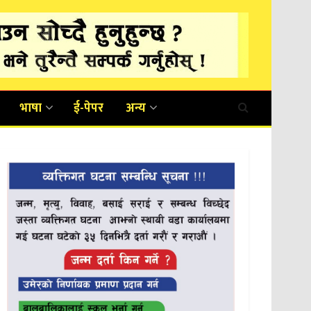
भाषा
ई-पेपर
अन्य