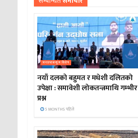
सम्बन्धित
समाचार
जनप्रभाबन्युज विशेष
नयाँ दलको बहुमत र मधेशी दलितको
उपेक्षा : समावेशी लोकतन्त्रमाथि गम्भीर
प्रश्न
5 MONTHS पहिले