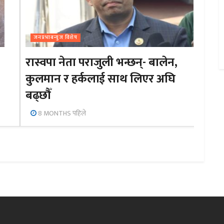
जनप्रभाबन्युज विशेष
रास्वपा नेता पराजुली भन्छन्- बालेन,
कुलमान र हर्कलाई साथ लिएर अघि
बढ्छौँ
8 MONTHS पहिले