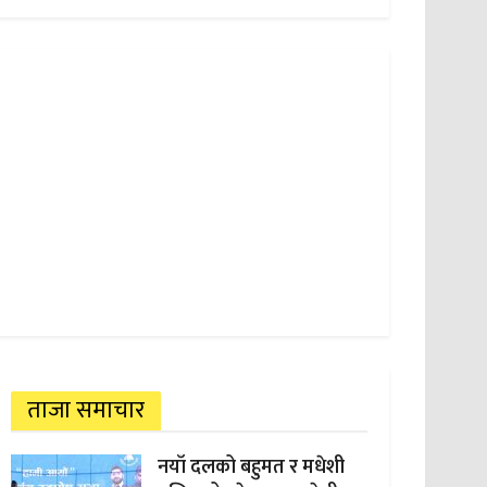
ताजा समाचार
नयाँ दलको बहुमत र मधेशी