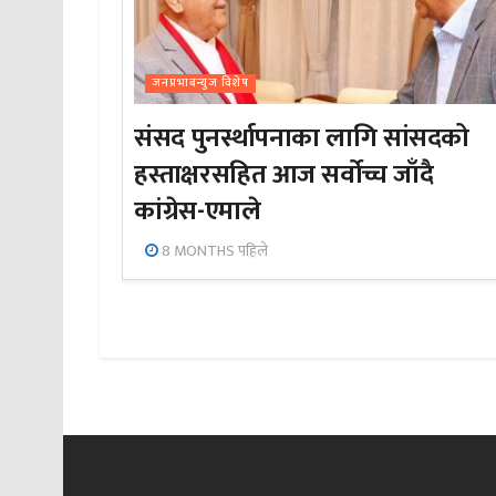
जनप्रभाबन्युज विशेष
संसद पुनर्स्थापनाका लागि सांसदको
हस्ताक्षरसहित आज सर्वोच्च जाँदै
कांग्रेस-एमाले
8 MONTHS पहिले