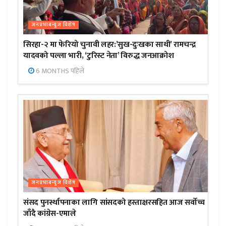
जनप्रभाबन्युज विशेष
सिरहा-२ मा फेरियो चुनावी लहर:’सुख-दुःखका साथी’ रामचन्द्र
यादवको पल्ला भारी, ‘टुरिस्ट नेता’ विरुद्ध जनआक्रोश
6 MONTHS पहिले
जनप्रभाबन्युज विशेष
संसद पुनर्स्थापनाका लागि सांसदको हस्ताक्षरसहित आज सर्वोच्च
जाँदै कांग्रेस-एमाले