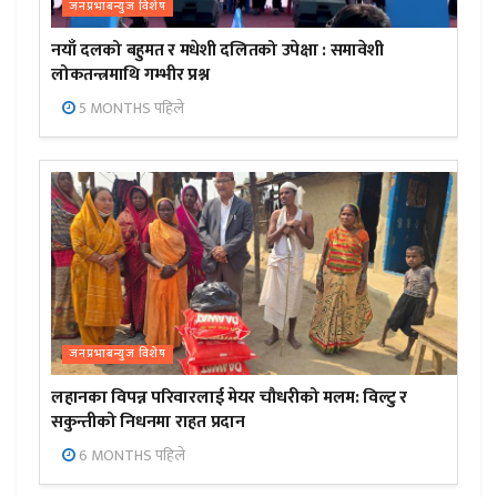
जनप्रभाबन्युज विशेष
नयाँ दलको बहुमत र मधेशी दलितको उपेक्षा : समावेशी
लोकतन्त्रमाथि गम्भीर प्रश्न
5 MONTHS पहिले
जनप्रभाबन्युज विशेष
लहानका विपन्न परिवारलाई मेयर चौधरीको मलम: विल्टु र
सकुन्तीको निधनमा राहत प्रदान
6 MONTHS पहिले