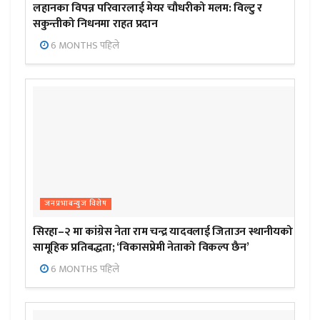
लहानका विपन्न परिवारलाई मेयर चौधरीको मलम: विल्टु र
सकुन्तीको निधनमा राहत प्रदान
6 MONTHS पहिले
जनप्रभाबन्युज विशेष
सिरहा–२ मा कांग्रेस नेता राम चन्द्र यादवलाई जिताउन स्थानीयको
सामूहिक प्रतिबद्धता; ‘विकासप्रेमी नेताको विकल्प छैन’
6 MONTHS पहिले