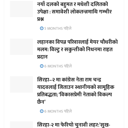
नयाँ दलको बहुमत र मधेशी दलितको
उपेक्षा : समावेशी लोकतन्त्रमाथि गम्भीर
प्रश्न
5 MONTHS पहिले
लहानका विपन्न परिवारलाई मेयर चौधरीको
मलम: विल्टु र सकुन्तीको निधनमा राहत
प्रदान
6 MONTHS पहिले
सिरहा–२ मा कांग्रेस नेता राम चन्द्र
यादवलाई जिताउन स्थानीयको सामूहिक
प्रतिबद्धता; ‘विकासप्रेमी नेताको विकल्प
छैन’
6 MONTHS पहिले
सिरहा-२ मा फेरियो चुनावी लहर:’सुख-