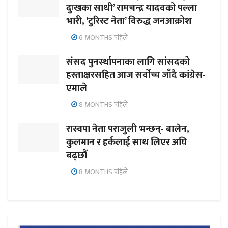
दुःखका साथी’ रामचन्द्र यादवको पल्ला
भारी, ‘टुरिस्ट नेता’ विरुद्ध जनआक्रोश
6 MONTHS पहिले
संसद पुनर्स्थापनाका लागि सांसदको
हस्ताक्षरसहित आज सर्वोच्च जाँदै कांग्रेस-
एमाले
8 MONTHS पहिले
रास्वपा नेता पराजुली भन्छन्- बालेन,
कुलमान र हर्कलाई साथ लिएर अघि
बढ्छौँ
8 MONTHS पहिले