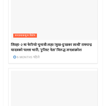
जनप्रभाबन्युज विशेष
सिरहा-२ मा फेरियो चुनावी लहर:’सुख-दुःखका साथी’ रामचन्द्र
यादवको पल्ला भारी, ‘टुरिस्ट नेता’ विरुद्ध जनआक्रोश
6 MONTHS पहिले