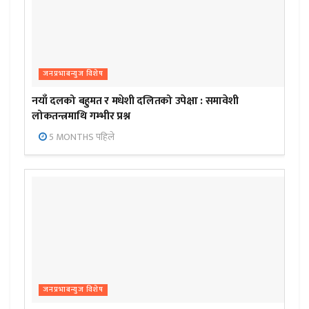
जनप्रभाबन्युज विशेष
नयाँ दलको बहुमत र मधेशी दलितको उपेक्षा : समावेशी
लोकतन्त्रमाथि गम्भीर प्रश्न
5 MONTHS पहिले
जनप्रभाबन्युज विशेष