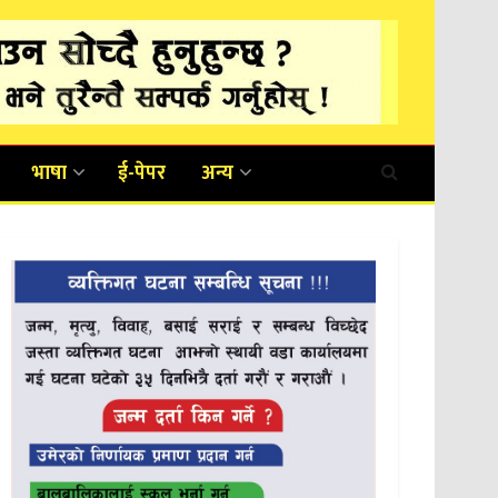
भाषा
ई-पेपर
अन्य