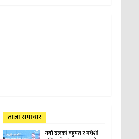
ताजा समाचार
नयाँ दलको बहुमत र मधेशी