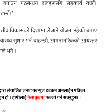
नाउन गठबन्धन दलहरूसँग सहकार्य गर्छाैँ।
ख्छौँ।’
शलाई तीव्र विकासको दिशामा लैजाने योजना रहेको बताए
 स्वास्थ्य सुधार गर्न चाहन्छौँ, आमनागरिकको आयस्तर
नले भने ।
ाद्वारा संचालित जनप्रभाबन्युज डटकम अनलाईन पत्रिका
इन हो ।
हामीलाई
फेसबुकमा
फल्लो गर्न सक्नुहुन्छ ।