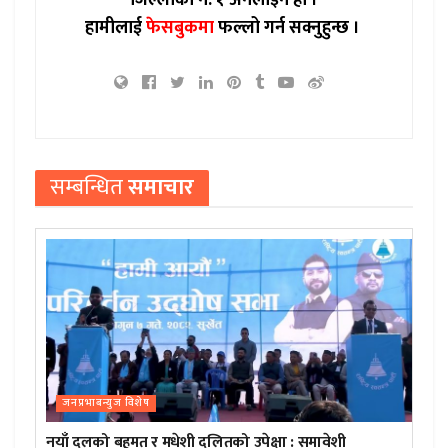
हामीलाई
फेसबुकमा
फल्लो गर्न सक्नुहुन्छ ।
सम्बन्धित
समाचार
जनप्रभाबन्युज विशेष
नयाँ दलको बहुमत र मधेशी दलितको उपेक्षा : समावेशी