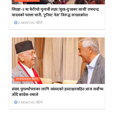
सिरहा-२ मा फेरियो चुनावी लहर:’सुख-दुःखका साथी’ रामचन्द्र
यादवको पल्ला भारी, ‘टुरिस्ट नेता’ विरुद्ध जनआक्रोश
6 MONTHS पहिले
जनप्रभाबन्युज विशेष
संसद पुनर्स्थापनाका लागि सांसदको हस्ताक्षरसहित आज सर्वोच्च
जाँदै कांग्रेस-एमाले
8 MONTHS पहिले