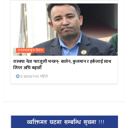
जनप्रभाबन्युज विशेष
रास्वपा नेता पराजुली भन्छन्- बालेन, कुलमान र हर्कलाई साथ
लिएर अघि बढ्छौँ
8 MONTHS पहिले