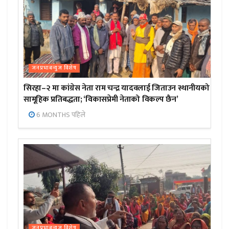
जनप्रभाबन्युज विशेष
सिरहा–२ मा कांग्रेस नेता राम चन्द्र यादवलाई जिताउन स्थानीयको
सामूहिक प्रतिबद्धता; ‘विकासप्रेमी नेताको विकल्प छैन’
6 MONTHS पहिले
जनप्रभाबन्युज विशेष