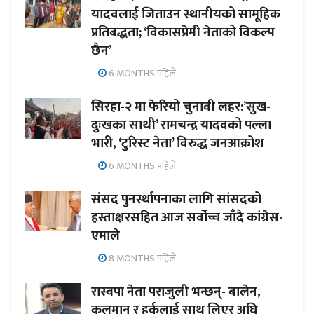
यादवलाई जिताउन स्थानीयको सामूहिक
प्रतिबद्धता; ‘विकासप्रेमी नेताको विकल्प
छैन’
6 MONTHS पहिले
सिरहा-२ मा फेरियो चुनावी लहर:’सुख-
दुःखका साथी’ रामचन्द्र यादवको पल्ला
भारी, ‘टुरिस्ट नेता’ विरुद्ध जनआक्रोश
6 MONTHS पहिले
संसद पुनर्स्थापनाका लागि सांसदको
हस्ताक्षरसहित आज सर्वोच्च जाँदै कांग्रेस-
एमाले
8 MONTHS पहिले
रास्वपा नेता पराजुली भन्छन्- बालेन,
कुलमान र हर्कलाई साथ लिएर अघि