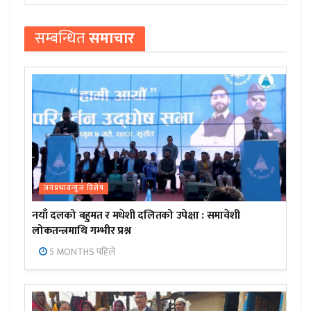
सम्बन्धित
समाचार
जनप्रभाबन्युज विशेष
नयाँ दलको बहुमत र मधेशी दलितको उपेक्षा : समावेशी
लोकतन्त्रमाथि गम्भीर प्रश्न
5 MONTHS पहिले