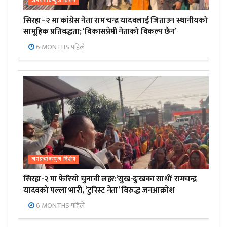
जनप्रभाबन्युज विशेष
सिरहा–२ मा कांग्रेस नेता राम चन्द्र यादवलाई जिताउन स्थानीयको
सामूहिक प्रतिबद्धता; ‘विकासप्रेमी नेताको विकल्प छैन’
6 MONTHS पहिले
जनप्रभाबन्युज विशेष
सिरहा-२ मा फेरियो चुनावी लहर:’सुख-दुःखका साथी’ रामचन्द्र
यादवको पल्ला भारी, ‘टुरिस्ट नेता’ विरुद्ध जनआक्रोश
6 MONTHS पहिले