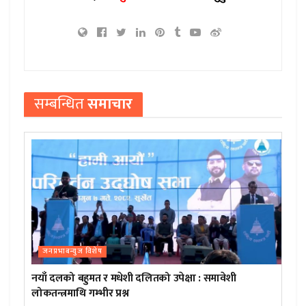
सम्बन्धित
समाचार
जनप्रभाबन्युज विशेष
नयाँ दलको बहुमत र मधेशी दलितको उपेक्षा : समावेशी
लोकतन्त्रमाथि गम्भीर प्रश्न