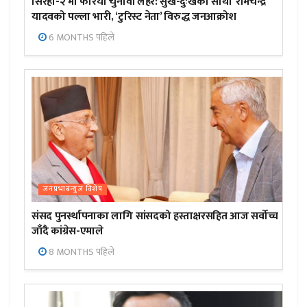
सिरहा-२ मा फेरियो चुनावी लहर:’सुख-दुःखका साथी’ रामचन्द्र
यादवको पल्ला भारी, ‘टुरिस्ट नेता’ विरुद्ध जनआक्रोश
6 MONTHS पहिले
जनप्रभाबन्युज विशेष
संसद पुनर्स्थापनाका लागि सांसदको हस्ताक्षरसहित आज सर्वोच्च
जाँदै कांग्रेस-एमाले
8 MONTHS पहिले