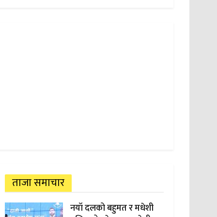
ताजा समाचार
नयाँ दलको बहुमत र मधेशी