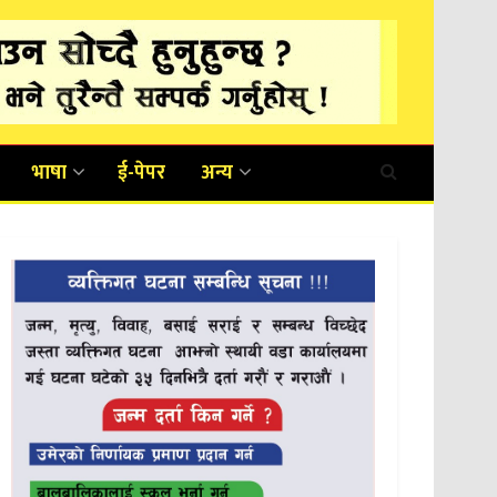
भाषा
ई-पेपर
अन्य