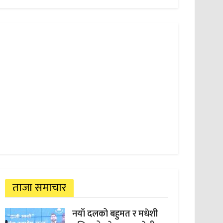
ताजा समाचार
नयाँ दलको बहुमत र मधेशी