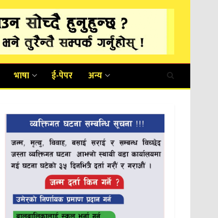
भाषा
ई-पेपर
अन्य