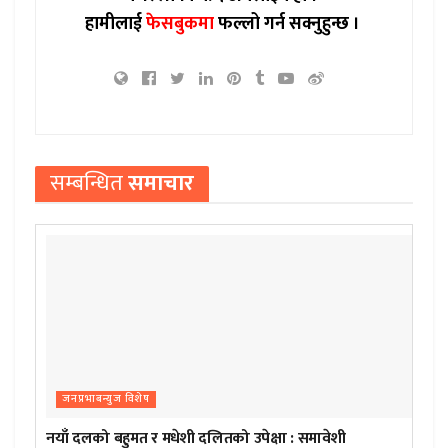
हामीलाई
फेसबुकमा
फल्लो गर्न सक्नुहुन्छ ।
सम्बन्धित
समाचार
जनप्रभाबन्युज विशेष
नयाँ दलको बहुमत र मधेशी दलितको उपेक्षा : समावेशी