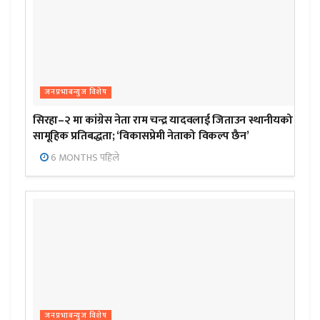
जनप्रभाबन्युज विशेष
सिरहा–२ मा कांग्रेस नेता राम चन्द्र यादवलाई जिताउन स्थानीयको
सामूहिक प्रतिबद्धता; ‘विकासप्रेमी नेताको विकल्प छैन’
6 MONTHS पहिले
जनप्रभाबन्युज विशेष