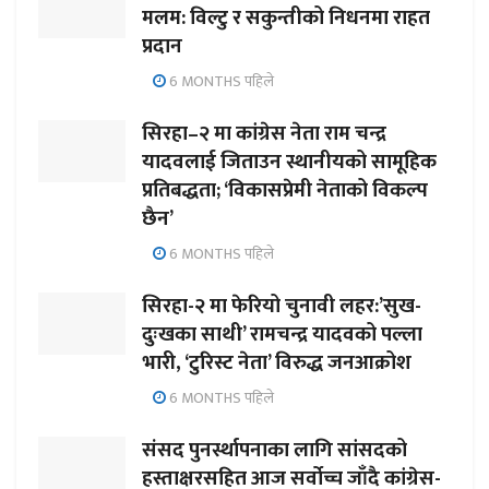
मलम: विल्टु र सकुन्तीको निधनमा राहत
प्रदान
6 MONTHS पहिले
सिरहा–२ मा कांग्रेस नेता राम चन्द्र
यादवलाई जिताउन स्थानीयको सामूहिक
प्रतिबद्धता; ‘विकासप्रेमी नेताको विकल्प
छैन’
6 MONTHS पहिले
सिरहा-२ मा फेरियो चुनावी लहर:’सुख-
दुःखका साथी’ रामचन्द्र यादवको पल्ला
भारी, ‘टुरिस्ट नेता’ विरुद्ध जनआक्रोश
6 MONTHS पहिले
संसद पुनर्स्थापनाका लागि सांसदको
हस्ताक्षरसहित आज सर्वोच्च जाँदै कांग्रेस-