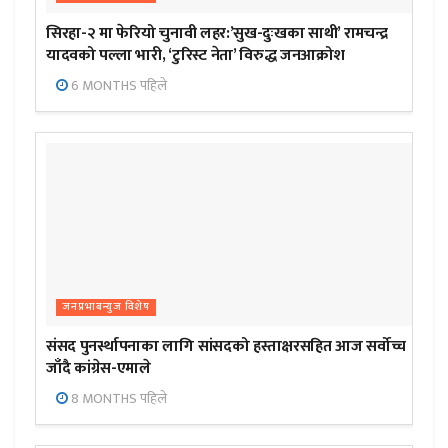
सिरहा-२ मा फेरियो चुनावी लहर:’सुख-दुःखका साथी’ रामचन्द्र
यादवको पल्ला भारी, ‘टुरिस्ट नेता’ विरुद्ध जनआक्रोश
6 MONTHS पहिले
जनप्रभाबन्युज विशेष
संसद पुनर्स्थापनाका लागि सांसदको हस्ताक्षरसहित आज सर्वोच्च
जाँदै कांग्रेस-एमाले
8 MONTHS पहिले