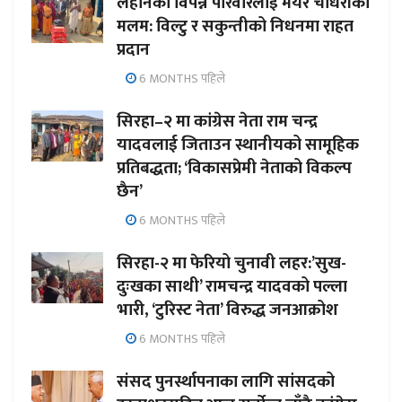
लहानका विपन्न परिवारलाई मेयर चौधरीको
मलम: विल्टु र सकुन्तीको निधनमा राहत
प्रदान
6 MONTHS पहिले
सिरहा–२ मा कांग्रेस नेता राम चन्द्र
यादवलाई जिताउन स्थानीयको सामूहिक
प्रतिबद्धता; ‘विकासप्रेमी नेताको विकल्प
छैन’
6 MONTHS पहिले
सिरहा-२ मा फेरियो चुनावी लहर:’सुख-
दुःखका साथी’ रामचन्द्र यादवको पल्ला
भारी, ‘टुरिस्ट नेता’ विरुद्ध जनआक्रोश
6 MONTHS पहिले
संसद पुनर्स्थापनाका लागि सांसदको