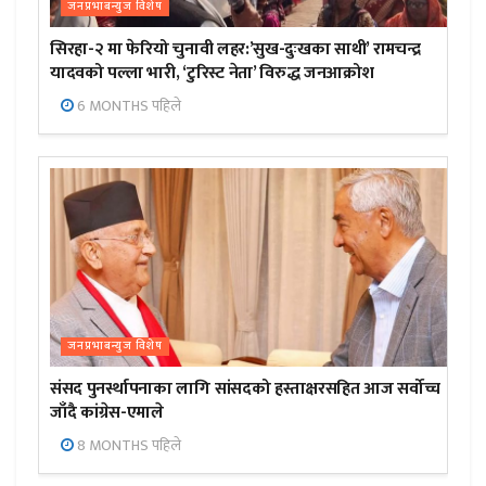
जनप्रभाबन्युज विशेष
सिरहा-२ मा फेरियो चुनावी लहर:’सुख-दुःखका साथी’ रामचन्द्र
यादवको पल्ला भारी, ‘टुरिस्ट नेता’ विरुद्ध जनआक्रोश
6 MONTHS पहिले
जनप्रभाबन्युज विशेष
संसद पुनर्स्थापनाका लागि सांसदको हस्ताक्षरसहित आज सर्वोच्च
जाँदै कांग्रेस-एमाले
8 MONTHS पहिले