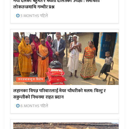
नयाँ दलको बहुमत र मधेशी दलितको उपेक्षा : समावेशी
लोकतन्त्रमाथि गम्भीर प्रश्न
5 MONTHS पहिले
जनप्रभाबन्युज विशेष
लहानका विपन्न परिवारलाई मेयर चौधरीको मलम: विल्टु र
सकुन्तीको निधनमा राहत प्रदान
6 MONTHS पहिले