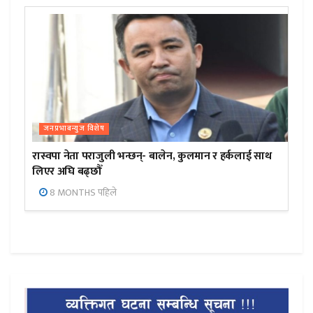
जनप्रभाबन्युज विशेष
रास्वपा नेता पराजुली भन्छन्- बालेन, कुलमान र हर्कलाई साथ
लिएर अघि बढ्छौँ
8 MONTHS पहिले