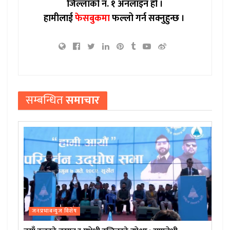
जिल्लाको नं. १ अनलाइन हो ।
हामीलाई
फेसबुकमा
फल्लो गर्न सक्नुहुन्छ ।
सम्बन्धित
समाचार
जनप्रभाबन्युज विशेष