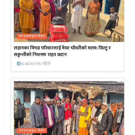
जनप्रभाबन्युज विशेष
लहानका विपन्न परिवारलाई मेयर चौधरीको मलम: विल्टु र
सकुन्तीको निधनमा राहत प्रदान
6 MONTHS पहिले
जनप्रभाबन्युज विशेष