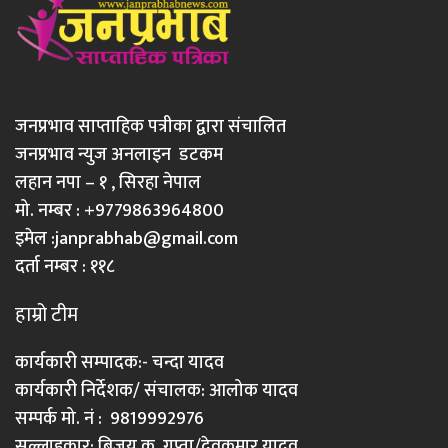
जनप्रभाव साप्ताहिक पत्रीका द्वारा संचालित
जनप्रभाव न्युज अनलाइन डटकम
लहान नपा – १ , सिरहा नेपाल
मो. नम्बर : +9779863964800
इमेल :
janprabhab@gmail.com
दर्ता नम्बर : ११८
हाम्रो टीम
कार्यकारी सम्पादक:- चन्दा यादव
कार्यकारी निर्देशक/ संचालक: आलोक यादव
सम्पर्क मो. नं : 9819992976
सल्लाहकार: बिजय कु. गुप्ता/देवकुमार यादव