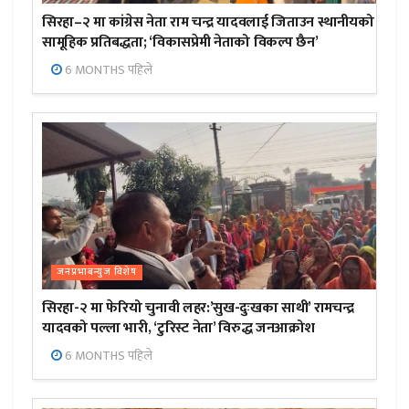
सिरहा–२ मा कांग्रेस नेता राम चन्द्र यादवलाई जिताउन स्थानीयको
सामूहिक प्रतिबद्धता; ‘विकासप्रेमी नेताको विकल्प छैन’
6 MONTHS पहिले
जनप्रभाबन्युज विशेष
सिरहा-२ मा फेरियो चुनावी लहर:’सुख-दुःखका साथी’ रामचन्द्र
यादवको पल्ला भारी, ‘टुरिस्ट नेता’ विरुद्ध जनआक्रोश
6 MONTHS पहिले