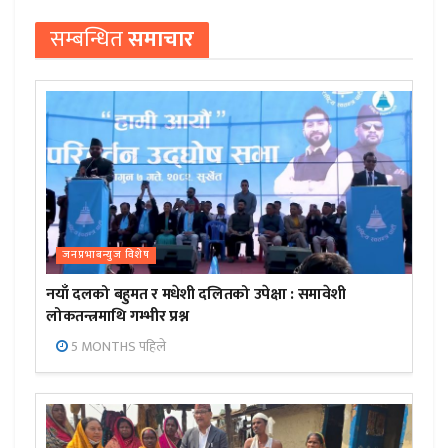
सम्बन्धित
समाचार
जनप्रभाबन्युज विशेष
नयाँ दलको बहुमत र मधेशी दलितको उपेक्षा : समावेशी
लोकतन्त्रमाथि गम्भीर प्रश्न
5 MONTHS पहिले