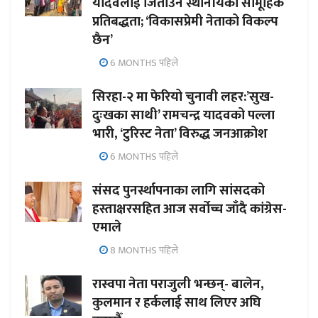
यादवलाई जिताउन स्थानीयको सामूहिक
प्रतिबद्धता; ‘विकासप्रेमी नेताको विकल्प
छैन’
6 MONTHS पहिले
सिरहा-२ मा फेरियो चुनावी लहर:’सुख-
दुःखका साथी’ रामचन्द्र यादवको पल्ला
भारी, ‘टुरिस्ट नेता’ विरुद्ध जनआक्रोश
6 MONTHS पहिले
संसद पुनर्स्थापनाका लागि सांसदको
हस्ताक्षरसहित आज सर्वोच्च जाँदै कांग्रेस-
एमाले
8 MONTHS पहिले
रास्वपा नेता पराजुली भन्छन्- बालेन,
कुलमान र हर्कलाई साथ लिएर अघि