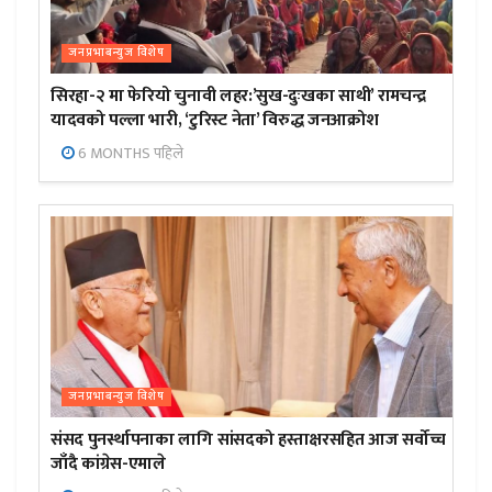
जनप्रभाबन्युज विशेष
सिरहा-२ मा फेरियो चुनावी लहर:’सुख-दुःखका साथी’ रामचन्द्र
यादवको पल्ला भारी, ‘टुरिस्ट नेता’ विरुद्ध जनआक्रोश
6 MONTHS पहिले
जनप्रभाबन्युज विशेष
संसद पुनर्स्थापनाका लागि सांसदको हस्ताक्षरसहित आज सर्वोच्च
जाँदै कांग्रेस-एमाले