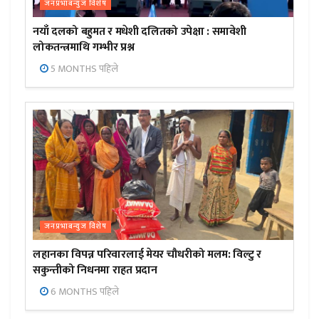
जनप्रभाबन्युज विशेष
नयाँ दलको बहुमत र मधेशी दलितको उपेक्षा : समावेशी
लोकतन्त्रमाथि गम्भीर प्रश्न
5 MONTHS पहिले
जनप्रभाबन्युज विशेष
लहानका विपन्न परिवारलाई मेयर चौधरीको मलम: विल्टु र
सकुन्तीको निधनमा राहत प्रदान
6 MONTHS पहिले