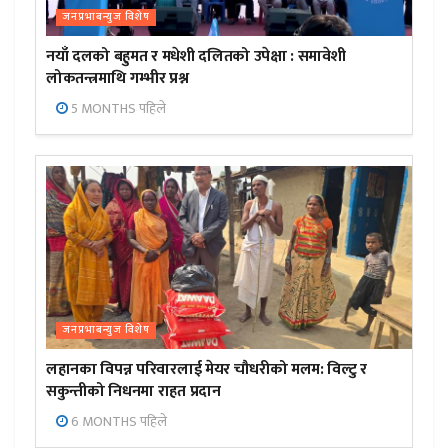
जनप्रभाबन्युज विशेष
नयाँ दलको बहुमत र मधेशी दलितको उपेक्षा : समावेशी
लोकतन्त्रमाथि गम्भीर प्रश्न
5 MONTHS पहिले
जनप्रभाबन्युज विशेष
लहानका विपन्न परिवारलाई मेयर चौधरीको मलम: विल्टु र
सकुन्तीको निधनमा राहत प्रदान
6 MONTHS पहिले