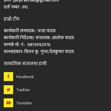
इमेल :
janprabhab@gmail.com
दर्ता नम्बर : ११८
हाम्रो टीम
कार्यकारी सम्पादक:- चन्दा यादव
कार्यकारी निर्देशक/ संचालक: आलोक यादव
सम्पर्क मो. नं : 9819992976
सल्लाहकार: बिजय कु. गुप्ता/देवकुमार यादव
सामाजिक संजालमा हामी
Facebook
Twitter
Youtube