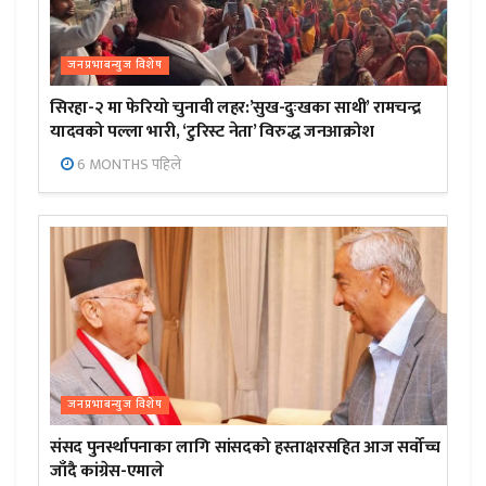
जनप्रभाबन्युज विशेष
सिरहा-२ मा फेरियो चुनावी लहर:’सुख-दुःखका साथी’ रामचन्द्र
यादवको पल्ला भारी, ‘टुरिस्ट नेता’ विरुद्ध जनआक्रोश
6 MONTHS पहिले
जनप्रभाबन्युज विशेष
संसद पुनर्स्थापनाका लागि सांसदको हस्ताक्षरसहित आज सर्वोच्च
जाँदै कांग्रेस-एमाले