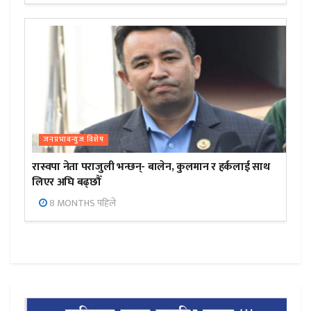
जनप्रभाबन्युज विशेष
रास्वपा नेता पराजुली भन्छन्- बालेन, कुलमान र हर्कलाई साथ
लिएर अघि बढ्छौँ
8 MONTHS पहिले