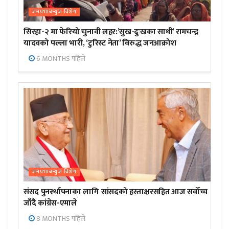
जनप्रभाबन्युज विशेष
सिरहा-२ मा फेरियो चुनावी लहर:’सुख-दुःखका साथी’ रामचन्द्र
यादवको पल्ला भारी, ‘टुरिस्ट नेता’ विरुद्ध जनआक्रोश
6 MONTHS पहिले
जनप्रभाबन्युज विशेष
संसद पुनर्स्थापनाका लागि सांसदको हस्ताक्षरसहित आज सर्वोच्च
जाँदै कांग्रेस-एमाले
8 MONTHS पहिले