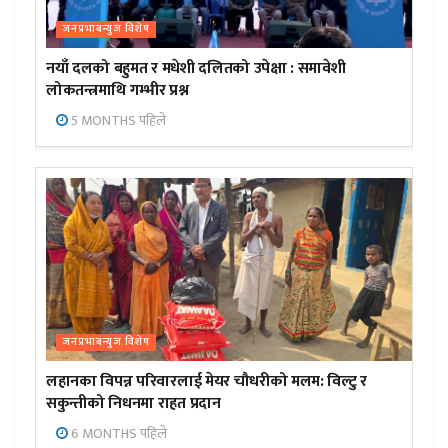
जनप्रभाबन्युज विशेष
नयाँ दलको बहुमत र मधेशी दलितको उपेक्षा : समावेशी
लोकतन्त्रमाथि गम्भीर प्रश्न
5 MONTHS पहिले
जनप्रभाबन्युज विशेष
लहानका विपन्न परिवारलाई मेयर चौधरीको मलम: विल्टु र
सकुन्तीको निधनमा राहत प्रदान
6 MONTHS पहिले