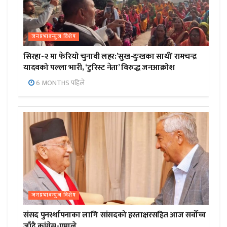
जनप्रभाबन्युज विशेष
सिरहा-२ मा फेरियो चुनावी लहर:’सुख-दुःखका साथी’ रामचन्द्र
यादवको पल्ला भारी, ‘टुरिस्ट नेता’ विरुद्ध जनआक्रोश
6 MONTHS पहिले
जनप्रभाबन्युज विशेष
संसद पुनर्स्थापनाका लागि सांसदको हस्ताक्षरसहित आज सर्वोच्च
जाँदै कांग्रेस-एमाले