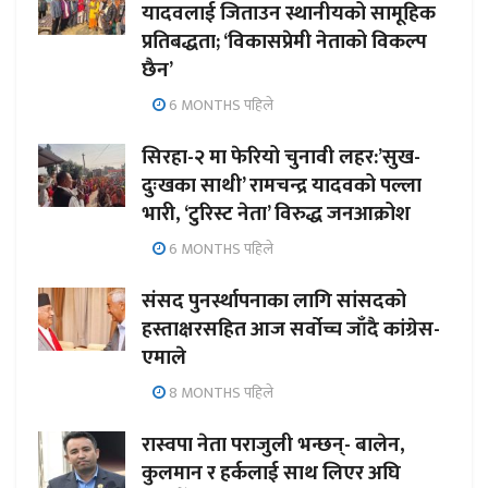
यादवलाई जिताउन स्थानीयको सामूहिक
प्रतिबद्धता; ‘विकासप्रेमी नेताको विकल्प
छैन’
6 MONTHS पहिले
सिरहा-२ मा फेरियो चुनावी लहर:’सुख-
दुःखका साथी’ रामचन्द्र यादवको पल्ला
भारी, ‘टुरिस्ट नेता’ विरुद्ध जनआक्रोश
6 MONTHS पहिले
संसद पुनर्स्थापनाका लागि सांसदको
हस्ताक्षरसहित आज सर्वोच्च जाँदै कांग्रेस-
एमाले
8 MONTHS पहिले
रास्वपा नेता पराजुली भन्छन्- बालेन,
कुलमान र हर्कलाई साथ लिएर अघि