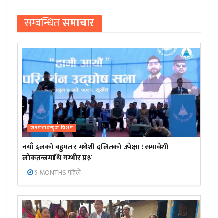
सम्बन्धित
समाचार
जनप्रभाबन्युज विशेष
नयाँ दलको बहुमत र मधेशी दलितको उपेक्षा : समावेशी
लोकतन्त्रमाथि गम्भीर प्रश्न
5 MONTHS पहिले