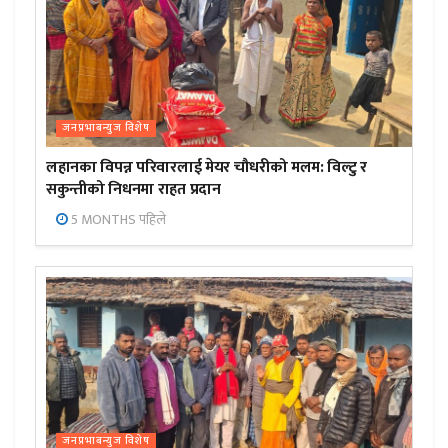
जनप्रभाबन्युज विशेष
लहानका विपन्न परिवारलाई मेयर चौधरीको मलम: विल्टु र
सकुन्तीको निधनमा राहत प्रदान
5 MONTHS पहिले
जनप्रभाबन्युज विशेष