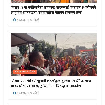
सिरहा–२ मा कांग्रेस नेता राम चन्द्र यादवलाई जिताउन स्थानीयको
सामूहिक प्रतिबद्धता; ‘विकासप्रेमी नेताको विकल्प छैन’
6 MONTHS पहिले
जनप्रभाबन्युज विशेष
सिरहा-२ मा फेरियो चुनावी लहर:’सुख-दुःखका साथी’ रामचन्द्र
यादवको पल्ला भारी, ‘टुरिस्ट नेता’ विरुद्ध जनआक्रोश
6 MONTHS पहिले