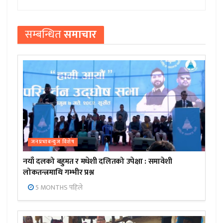
सम्बन्धित
समाचार
जनप्रभाबन्युज विशेष
नयाँ दलको बहुमत र मधेशी दलितको उपेक्षा : समावेशी
लोकतन्त्रमाथि गम्भीर प्रश्न
5 MONTHS पहिले