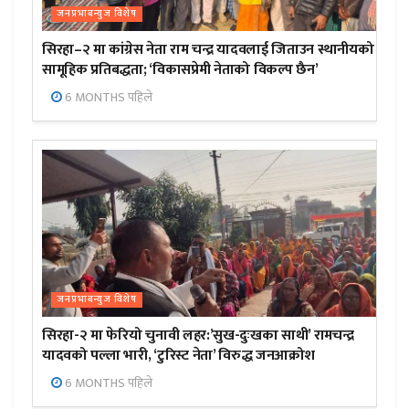
जनप्रभाबन्युज विशेष
सिरहा–२ मा कांग्रेस नेता राम चन्द्र यादवलाई जिताउन स्थानीयको
सामूहिक प्रतिबद्धता; ‘विकासप्रेमी नेताको विकल्प छैन’
6 MONTHS पहिले
जनप्रभाबन्युज विशेष
सिरहा-२ मा फेरियो चुनावी लहर:’सुख-दुःखका साथी’ रामचन्द्र
यादवको पल्ला भारी, ‘टुरिस्ट नेता’ विरुद्ध जनआक्रोश
6 MONTHS पहिले