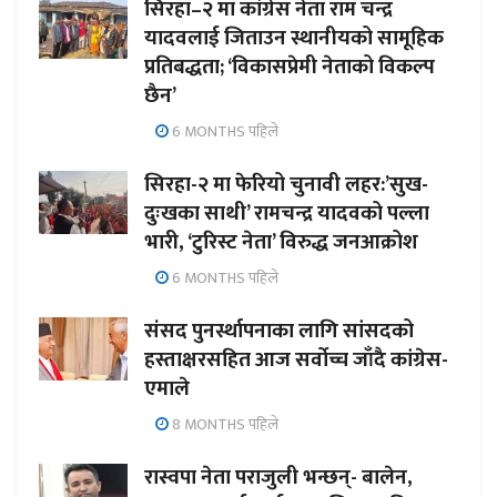
सिरहा–२ मा कांग्रेस नेता राम चन्द्र
यादवलाई जिताउन स्थानीयको सामूहिक
प्रतिबद्धता; ‘विकासप्रेमी नेताको विकल्प
छैन’
6 MONTHS पहिले
सिरहा-२ मा फेरियो चुनावी लहर:’सुख-
दुःखका साथी’ रामचन्द्र यादवको पल्ला
भारी, ‘टुरिस्ट नेता’ विरुद्ध जनआक्रोश
6 MONTHS पहिले
संसद पुनर्स्थापनाका लागि सांसदको
हस्ताक्षरसहित आज सर्वोच्च जाँदै कांग्रेस-
एमाले
8 MONTHS पहिले
रास्वपा नेता पराजुली भन्छन्- बालेन,