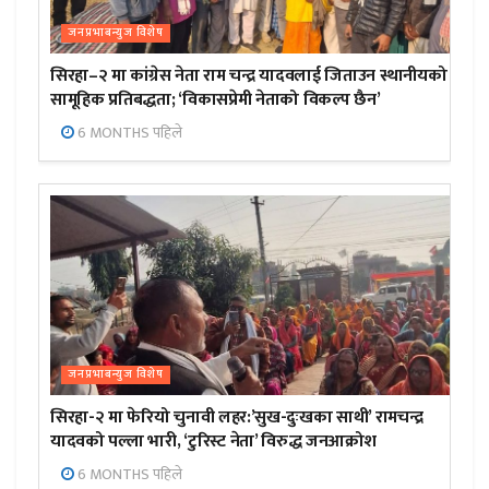
जनप्रभाबन्युज विशेष
सिरहा–२ मा कांग्रेस नेता राम चन्द्र यादवलाई जिताउन स्थानीयको
सामूहिक प्रतिबद्धता; ‘विकासप्रेमी नेताको विकल्प छैन’
6 MONTHS पहिले
जनप्रभाबन्युज विशेष
सिरहा-२ मा फेरियो चुनावी लहर:’सुख-दुःखका साथी’ रामचन्द्र
यादवको पल्ला भारी, ‘टुरिस्ट नेता’ विरुद्ध जनआक्रोश
6 MONTHS पहिले