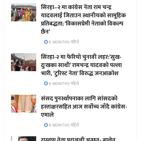
सिरहा–२ मा कांग्रेस नेता राम चन्द्र
यादवलाई जिताउन स्थानीयको सामूहिक
प्रतिबद्धता; ‘विकासप्रेमी नेताको विकल्प
छैन’
6 MONTHS पहिले
सिरहा-२ मा फेरियो चुनावी लहर:’सुख-
दुःखका साथी’ रामचन्द्र यादवको पल्ला
भारी, ‘टुरिस्ट नेता’ विरुद्ध जनआक्रोश
6 MONTHS पहिले
संसद पुनर्स्थापनाका लागि सांसदको
हस्ताक्षरसहित आज सर्वोच्च जाँदै कांग्रेस-
एमाले
8 MONTHS पहिले
रास्वपा नेता पराजुली भन्छन्- बालेन,