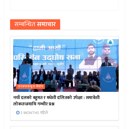
सम्बन्धित
समाचार
जनप्रभाबन्युज विशेष
नयाँ दलको बहुमत र मधेशी दलितको उपेक्षा : समावेशी
लोकतन्त्रमाथि गम्भीर प्रश्न
5 MONTHS पहिले