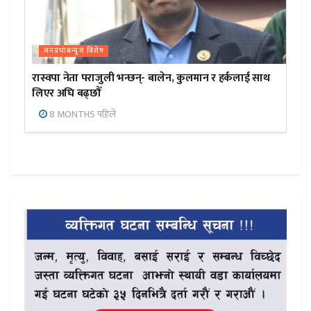
जनप्रभाबन्युज विशेष
रास्वपा नेता पराजुली भन्छन्- बालेन, कुलमान र हर्कलाई साथ
लिएर अघि बढ्छौँ
8 MONTHS पहिले